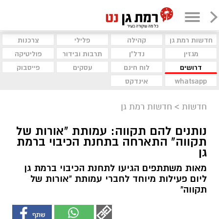
חדשות רמת גן
קהילה
פלילי
צרכנות
מגזין
נדל"ן
תרבות ובידור
פוליטיקה
דרושים
לוח חינם
עסקים
פייסבוק
whatsapp
אינדקס
חדשות
>
חדשות רמת גן
נותנים להם תקווה: עמותת "אורות של
תקווה" התארחה בתחנת הכיבוי ברמת
גן
מאות משתתפים הגיעו לתחנת הכיבוי ברמת גן
ליום פעילות מיוחד לחברי עמותת "אורות של
תקווה"