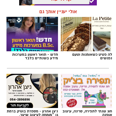
תגים:
פרשת השבוע
,
זמני כניסת השבת ברמת גן
אולי יעניין אותך גם
לה פטיט כשאומנות וטעם
חדש - תואר ראשון במערכות
נפגשים
מידע בשנתיים בלבד
אילוסטרציה AI
חוג שנתי לתפירה, סריגה, עיצוב
ניצן אהרון - מספרת בוטיק ברמת
הברכה מתחילה הרבה לפני הנס
אופנה
גן ״מומחה לעיצוב שיער,