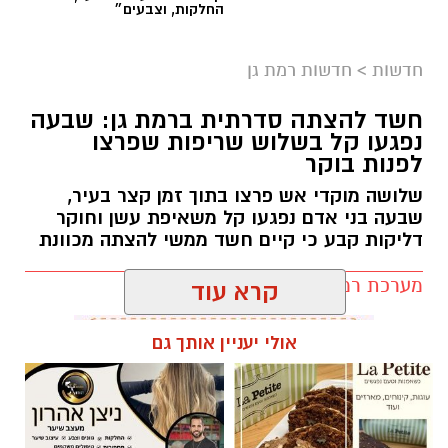
החלקות, וצבעים״
כולנו ממתינים לנס הגדול.
לישועה.
חדשות
>
חדשות רמת גן
לרפואה.
לשלום בית.
חשד להצתה סדרתית ברמת גן: שבעה
לפרנסה.
נפגעו קל בשלוש שריפות שפרצו
לילדים.
לפנות בוקר
לזיווג.
שלושה מוקדי אש פרצו בתוך זמן קצר בעיר,
אנחנו משוכנעים שהברכה תגיע ביום שבו המציאות
שבעה בני אדם נפגעו קל משאיפת עשן וחוקר
תשתנה.
דליקות קבע כי קיים חשד ממשי להצתה מכוונת
אבל פרשת ראה מגלה לנו מבט אחר.
מערכת רמת גן נט / 10:27 07.08.26
"רְאֵה אָנֹכִי נֹתֵן לִפְנֵיכֶם הַיּוֹם בְּרָכָה..."
שימו לב למילה אחת.
קרא עוד
"נותן".
לא "אתן".
אולי יעניין אותך גם
לא "אעניק".
אלא נותן – בלשון הווה.
תגים:
שריפה רמת גן