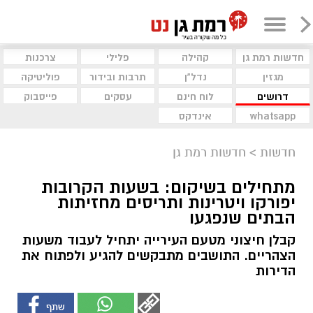
חדשות רמת גן
קהילה
פלילי
צרכנות
מגזין
נדל"ן
תרבות ובידור
פוליטיקה
דרושים
לוח חינם
עסקים
פייסבוק
whatsapp
אינדקס
חדשות
>
חדשות רמת גן
מתחילים בשיקום: בשעות הקרובות
יפורקו ויטרינות ותריסים מחזיתות
הבתים שנפגעו
קבלן חיצוני מטעם העירייה יתחיל לעבוד משעות
הצהריים. התושבים מתבקשים להגיע ולפתוח את
הדירות