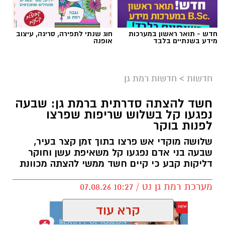
אילוסטרציה AI
חדש - תואר ראשון במערכות
חוג שנתי לתפירה, סריגה, עיצוב
הברכה מתחילה הרבה לפני הנס
מידע בשנתיים בלבד
אופנה
כולנו ממתינים לנס הגדול.
לישועה.
חדשות
>
חדשות רמת גן
לרפואה.
לשלום בית.
חשד להצתה סדרתית ברמת גן: שבעה
לפרנסה.
נפגעו קל בשלוש שריפות שפרצו
לילדים.
לפנות בוקר
לזיווג.
שלושה מוקדי אש פרצו בתוך זמן קצר בעיר,
אנחנו משוכנעים שהברכה תגיע ביום שבו המציאות
שבעה בני אדם נפגעו קל משאיפת עשן וחוקר
תשתנה.
דליקות קבע כי קיים חשד ממשי להצתה מכוונת
אבל פרשת ראה מגלה לנו מבט אחר.
מערכת רמת גן נט / 10:27 07.08.26
"רְאֵה אָנֹכִי נֹתֵן לִפְנֵיכֶם הַיּוֹם בְּרָכָה..."
שימו לב למילה אחת.
קרא עוד
"נותן".