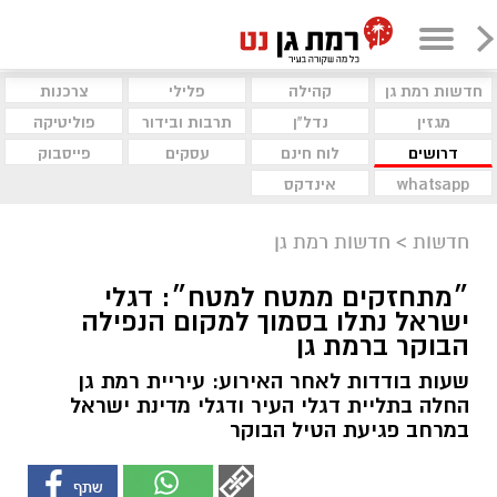
חדשות רמת גן
קהילה
פלילי
צרכנות
מגזין
נדל"ן
תרבות ובידור
פוליטיקה
דרושים
לוח חינם
עסקים
פייסבוק
whatsapp
אינדקס
חדשות
>
חדשות רמת גן
״מתחזקים ממטח למטח״: דגלי
ישראל נתלו בסמוך למקום הנפילה
הבוקר ברמת גן
שעות בודדות לאחר האירוע: עיריית רמת גן
החלה בתליית דגלי העיר ודגלי מדינת ישראל
במרחב פגיעת הטיל הבוקר