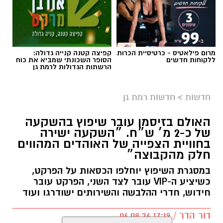
מרום פילאטיס - כרטיסיית הכרות
קפיצה קטנה קנייה גדולה:
ללקוחות חדשים
הסופר השכונתי שמביא את כוח
הרשתות הגדולות לרמת גן
חדשות
>
חדשות רמת גן
האולם בזיסמן עובר שיפוץ בהשקעה
של כ-2 מ׳ ש״ח. ״השקעה ישירה
בחוויית הצפייה של האוהדים המהווים
חלק מהקבוצה״
במסגרת השיפוץ יוחלפו הכסאות על הפרקט,
כשיציע ה-VIP עובר לצד השני, הפרקט עובר
חידוש, חדרי ההלבשה והשירותים ישודרגו ועוד
דור הדר / 17:19 06.08.26
קרא עוד
אולי יעניין אותך גם