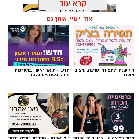
תגים:
כרמל שאמה הכהן
,
מכבי עירוני רמת גן
,
זיסמן
אולם זיסמן ברמת גן, אולמה הביתי של מכבי
קבוצת כנען רמת-גן, שנחנך ב-1993, עובר בימים
חוג שנתי לתפירה, סריגה, עיצוב
חדש - תואר ראשון במערכות
אלו שיפוץ משמעותי לקראת עונת המשחקים
אופנה
מידע בשנתיים בלבד
הקרובה, בהשקעתה האדיבה והנדיבה של עיריית
רמת גן והעומד בראשה כרמל שאמה הכהן
והבעלים של המועדון אבי גבאי הנאמדת בכשני
מיליון ש״ח.
במסגרת השיפוץ, יוחלפו כל המושבים על הפרקט
ובמקומם יותקנו יציעים חדשים. יציע ה-VIP עובר
מרום פילאטיס - כרטיסיית הכרות
ניצן אהרון - מספרת בוטיק ברמת
צד וימוקם בצד בו היו ממוקמים שולחן המזכירות
ללקוחות חדשים
גן ״מומחה לעיצוב שיער,
וספסלי הקבוצות. אלה עוברים לצד השני מתחת
החלקות, וצבעים״
ליציעים המרכזיים של האולם, מול מצלמות
הטלוויזיה. גם משני צידי הפרקט מאחורי הסלים
חדשות
>
חדשות רמת גן