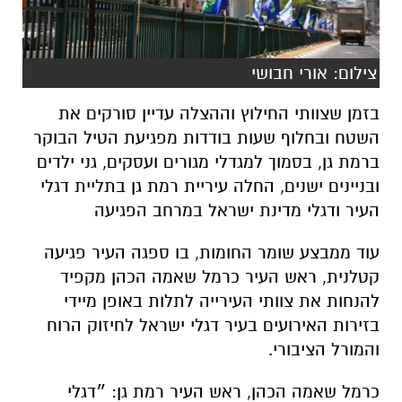
בזמן שצוותי החילוץ וההצלה עדיין סורקים את
השטח ובחלוף שעות בודדות מפגיעת הטיל הבוקר
ברמת גן, בסמוך למגדלי מגורים ועסקים, גני ילדים
ובניינים ישנים, החלה עיריית רמת גן בתליית דגלי
העיר ודגלי מדינת ישראל במרחב הפגיעה
עוד ממבצע שומר החומות, בו ספגה העיר פגיעה
קטלנית, ראש העיר כרמל שאמה הכהן מקפיד
להנחות את צוותי העירייה לתלות באופן מיידי
בזירות האירועים בעיר דגלי ישראל לחיזוק הרוח
והמורל הציבורי.
כרמל שאמה הכהן, ראש העיר רמת גן: ״דגלי
ישראל ור"ג כבר מתנוססים במקום נפילת הטיל
הבוקר. הכבישים פונו, ורעש עבודות השיקום כבר
נשמע ברקע. חמינאי אתם מכוונים לעיר הלא נכונה
תרתי משמע. אנחנו רק מתחזקים מיום ליום וממטח