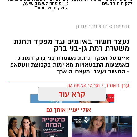
יותקנו יציעים חדשים.
נעצר חשוד באיומים נגד מפקד תחנת
משטרת רמת גן-בני ברק
מטרת השינוי היא להעניק לאוהדים חוויית משחק
נעימה והיא מתבצע תודות לתמיכת ראש העיר,
איים על מפקד תחנת משטרת בני ברק-רמת גן
כרמל שאמה הכהן ובהובלת מנכ״ל רשות הספורט
באמצעות התבטאויות מאיימות בקבוצת ווטסאפ
- החשוד נעצר ומעצרו הוארך
העירונית ר״ג, רוני יהודה. בזכות השינוי המתבצע
תגדל כמות המקומות ביציעים על הפרקט בכ-200
ערן ראוכר / 16:30 06.08.26
מקומות.
קרא עוד
אולי יעניין אותך גם
תגים:
משטרת ישראל
,
משטרת רמת גן
חדש - תואר ראשון במערכות
מרום פילאטיס - כרטיסיית הכרות
מידע בשנתיים בלבד
ללקוחות חדשים