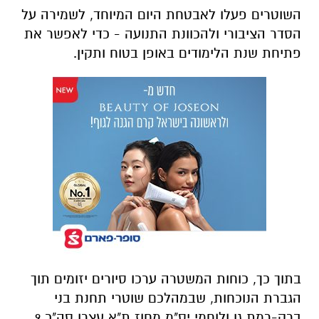
בתוך כך, כוחות המשטרה ערכו סיורים יזומים תוך
הגברת הנוכחות, שבמהלכם שוטרי תחנת בני
ברק-רמת גן ולוחמי יס"מ מחוז ת"א עצרו סה"כ 9
שוהים בלתי חוקיים שאותרו והם הועברו להמשך
טיפול.
במהלך שעות הבוקר, מפקד מרחב דן, נצ"מ דניאל