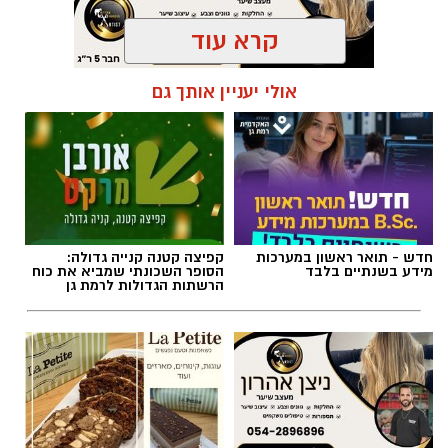
חדש - תואר ראשון במערכות
קפיצה קטנה קנייה גדולה:
מידע בשנתיים בלבד
הסופר השכונתי שמביא את כוח
הרשתות הגדולות לרמת גן
אילוסטרציה AI
ניצן אהרון - מספרת בוטיק ברמת
לה פטיט כשאומנות וטעם
הברכה מתחילה הרבה לפני הנס
גן ״מומחה לעיצוב שיער,
נפגשים
החלקות, וצבעים״
כולנו ממתינים לנס הגדול.
לישועה.