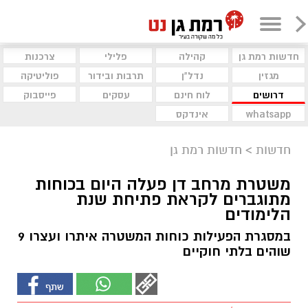
חדשות רמת גן
קהילה
פלילי
צרכנות
מגזין
נדל"ן
תרבות ובידור
פוליטיקה
דרושים
לוח חינם
עסקים
פייסבוק
whatsapp
אינדקס
חדשות
>
חדשות רמת גן
משטרת מרחב דן פעלה היום בכוחות
מתוגברים לקראת פתיחת שנת
הלימודים
במסגרת הפעילות כוחות המשטרה איתרו ועצרו 9
שוהים בלתי חוקיים