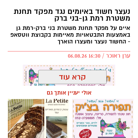
יותקנו יציעים חדשים.
נעצר חשוד באיומים נגד מפקד תחנת
משטרת רמת גן-בני ברק
מטרת השינוי היא להעניק לאוהדים חוויית משחק
נעימה והיא מתבצע תודות לתמיכת ראש העיר,
איים על מפקד תחנת משטרת בני ברק-רמת גן
כרמל שאמה הכהן ובהובלת מנכ״ל רשות הספורט
באמצעות התבטאויות מאיימות בקבוצת ווטסאפ
- החשוד נעצר ומעצרו הוארך
העירונית ר״ג, רוני יהודה. בזכות השינוי המתבצע
תגדל כמות המקומות ביציעים על הפרקט בכ-200
ערן ראוכר / 16:30 06.08.26
מקומות.
קרא עוד
אולי יעניין אותך גם
תגים:
משטרת ישראל
,
משטרת רמת גן