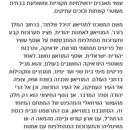
עשוי מאבנים ירושלמיות מקוריות ומשופעת בבתים
מעוטרי קשתות וכוכים עתיקים.
משם המשכנו למוזיאון 'היכל שלמה', ברחוב המלך
ג'ורג'. המוזיאון לאמנות יהודית, מציג תערוכות קבע
ותערוכות מתחלפות המתבססות על אוסף עשיר
של פריטים מתחומי מורשת, יודאיקה, ותרבות
יהודית-ישראלית. אוסף המוזאון נחשב לאחד
מאוספי היודאיקה החשובים בעולם, והוא מכיל
פריטים מימי בית שני ועד ימינו, ממגזרים ומקהילות
ברחבי העולם. המוזיאון שנבנה בשנת 1958, צופה
אל העיר העתיקה, אל העיר החדשה, וכן אל הרי
יהודה וסְפר המדבר. אך הנוף החיצוני הוא רק חלק
מהעושר הוויזואלי והמהפנט של המתחם המיוחד
זה. הסתובבנו במוזיאון, וגם התרשמנו מבית כנסת
הרמח”ל, עם ארון קודש ובימה מהמאה ה-18
מאיטליה! והתערוכות המתחלפות עם אמנות