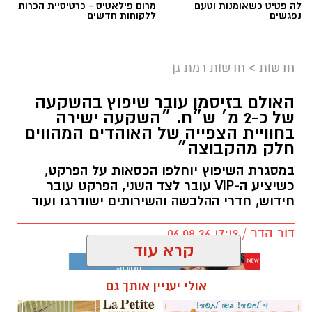
לה פטיט כשאומנות וטעם
מרום פילאטיס - כרטיסיית הכרות
נפגשים
ללקוחות חדשים
חדשות
>
חדשות רמת גן
האולם בזיסמן עובר שיפוץ בהשקעה
של כ-2 מ׳ ש״ח. ״השקעה ישירה
בחוויית הצפייה של האוהדים המהווים
חלק מהקבוצה״
במסגרת השיפוץ יוחלפו הכסאות על הפרקט,
כשיציע ה-VIP עובר לצד השני, הפרקט עובר
חידוש, חדרי ההלבשה והשירותים ישודרגו ועוד
דור הדר / 17:19 06.08.26
קרא עוד
אולי יעניין אותך גם