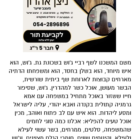
משם המשכנו לשף רביי ג'וש בשכונת גת. ג'וש, הוא
איש מיוחד, הוא בשלן בחסד, הוא ומשפחתו הדתיה
מארחים קבוצות לארוחת שף ביתית שורשית,
הבשר מעושן, אוכל כשר למהדרין. ג'וש, שסיפור
חייו ששזור באוכל מתחיל במשפחה עם אמא
גרמניה קתולית בקנדה ואבא יהודי, עליה לישראל
ומסע ליהדות. הוא איש עם לב פתוח ואוהב, מכין
אוכל טעים להפליא: אכלנו כמה סוגי לחמים
שהמשפחה, סלטים, ממרחים, בשר עשוי לעילא
ולעילא, וקינוחים שווים. חומרי הגלם מצוינים, וג'וש