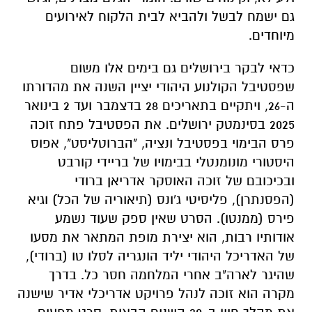
גם ישמח לבשל ולהביא לבית הלקוח לאירועים
מיוחדים.
כדאי לבקר בירושלים גם בימים אלו משום
שפסטיבל הקולנוע היהודי יציין השנה את מהדורתו
ה-26, ויתקיים בתאריכים 28 בדצמבר ועד 2 בינואר
2025 בסינמטק ירושלים. את הפסטיבל פתח זוכה
פרס הבימוי בפסטיבל ונציה, "הברוטליסט", אפוס
היסטורי מונומנטלי בבימויו של בריידי קורבט
ובכיכובם של זוכה האוסקר אדריאן ברודי
(הפסנתרן), פליסיטי ג'ונס (תיאוריה של הכל) וגיא
פירס (ממנטו). הסרט שאין ספק שעוד נשמע
אודותיו רבות, הוא יצירת מופת המתאר את מסעו
של האדריכל היהודי יליד הונגריה לסלו טו (ברודי),
שהיגר לארה"ב אחרי המלחמה חסר כל. בדרך
מקרה הוא זוכה לנהל פרויקט אדריכלי אדיר שישנה