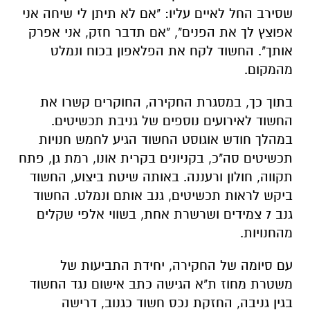
מהמקום.
בתוך כך, במסגרת החקירה, החוקרים קשרו את
החשוד לאירועים נוספים של גניבת תכשיטים.
במהלך חודש אוגוסט החשוד הגיע לחמש חנויות
תכשיטים סה"כ, בקניונים בקרית אונו, רמת גן, פתח
תקווה, חולון ורעננה. באותה שיטת ביצוע, החשוד
ביקש לראות תכשיטים, גנב אותם ונמלט. החשוד
גנב 7 צמידים ושרשרת אחת, בשווי אלפי שקלים
מהחנויות.
עם סיומה של החקירה, יחידת התביעות של
משטרת מחוז ת"א הגישה כתב אישום נגד החשוד
בגין גניבה, החזקת נכס חשוד כגנוב, דרישה
באיומים של רכוש, תקיפה סתם, גניבה, איומים וכן
בקשה למעצר עד תום ההליכים.