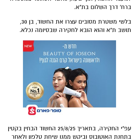
עפ"י החקירה, בתאריך 25/8/25 החשוד הבחין בקטין
בתחנת האוטובוס וביקש ממנו שיחת טלפון ולאחר
שסירב החל לאיים עליו: "אם לא תיתן לי שיחה אני
אפוצץ לך את הפנים", "אם תדבר חזק, אני אפרק
אותך". החשוד לקח את הפלאפון בכוח ונמלט