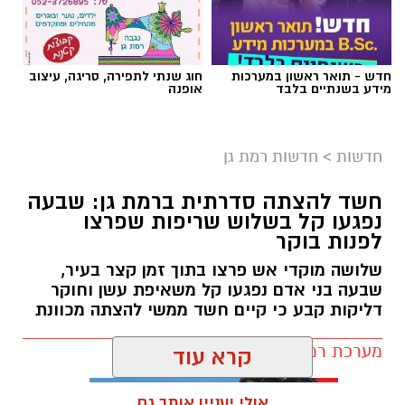
כולנו ממתינים לנס הגדול.
לישועה.
חדשות
>
חדשות רמת גן
לרפואה.
לשלום בית.
חשד להצתה סדרתית ברמת גן: שבעה
לפרנסה.
נפגעו קל בשלוש שריפות שפרצו
לילדים.
לפנות בוקר
לזיווג.
שלושה מוקדי אש פרצו בתוך זמן קצר בעיר,
אנחנו משוכנעים שהברכה תגיע ביום שבו המציאות
שבעה בני אדם נפגעו קל משאיפת עשן וחוקר
תשתנה.
דליקות קבע כי קיים חשד ממשי להצתה מכוונת
אבל פרשת ראה מגלה לנו מבט אחר.
מערכת רמת גן נט / 10:27 07.08.26
"רְאֵה אָנֹכִי נֹתֵן לִפְנֵיכֶם הַיּוֹם בְּרָכָה..."
שימו לב למילה אחת.
קרא עוד
"נותן".
לא "אתן".
אולי יעניין אותך גם
לא "אעניק".
אלא נותן – בלשון הווה.
תגים:
שריפה רמת גן