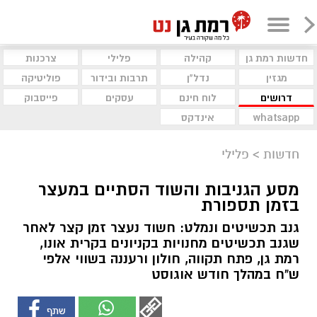
חדשות רמת גן
קהילה
פלילי
צרכנות
מגזין
נדל"ן
תרבות ובידור
פוליטיקה
דרושים
לוח חינם
עסקים
פייסבוק
whatsapp
אינדקס
חדשות
>
פלילי
מסע הגניבות והשוד הסתיים במעצר
בזמן תספורת
גנב תכשיטים ונמלט: חשוד נעצר זמן קצר לאחר
שגנב תכשיטים מחנויות בקניונים בקרית אונו,
רמת גן, פתח תקווה, חולון ורעננה בשווי אלפי
ש"ח במהלך חודש אוגוסט