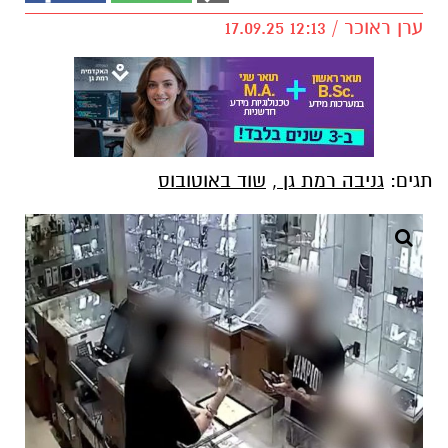
ערן ראוכר / 12:13 17.09.25
תגים:
גניבה רמת גן
,
שוד באוטובוס
צילום: דוברות המשטרה