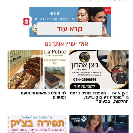
תגים:
פרשת השבוע
,
זמני כניסת השבת ברמת גן
אולי יעניין אותך גם
ניצן אהרון - מספרת בוטיק ברמת
לה פטיט כשאומנות וטעם
גן ״מומחה לעיצוב שיער,
נפגשים
החלקות, וצבעים״
אילוסטרציה AI
חדש - תואר ראשון במערכות
חוג שנתי לתפירה, סריגה, עיצוב
הברכה מתחילה הרבה לפני הנס
מידע בשנתיים בלבד
אופנה