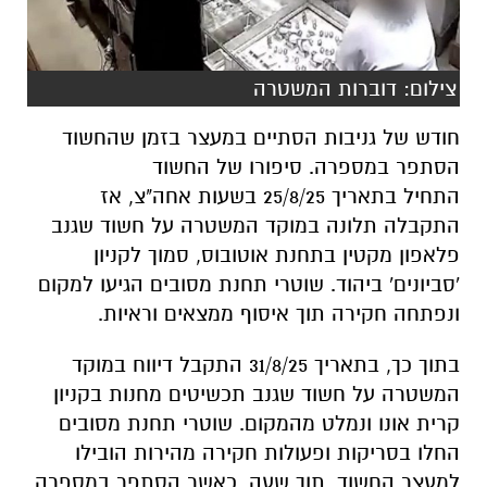
חודש של גניבות הסתיים במעצר בזמן שהחשוד
הסתפר במספרה. סיפורו של החשוד
התחיל בתאריך 25/8/25 בשעות אחה"צ, אז
התקבלה תלונה במוקד המשטרה על חשוד שגנב
פלאפון מקטין בתחנת אוטובוס, סמוך לקניון
'סביונים' ביהוד. שוטרי תחנת מסובים הגיעו למקום
ונפתחה חקירה תוך איסוף ממצאים וראיות.
בתוך כך, בתאריך 31/8/25 התקבל דיווח במוקד
המשטרה על חשוד שגנב תכשיטים מחנות בקניון
קרית אונו ונמלט מהמקום. שוטרי תחנת מסובים
החלו בסריקות ופעולות חקירה מהירות הובילו
למעצר החשוד, תוך שעה, כאשר הסתפר במספרה
ברח' דרך השלום בת"א.
בלשי משטרת מסובים עצרו את החשוד, בן 30,
תושב ת"א והוא הובא לחקירה שבסיומה נכלא.