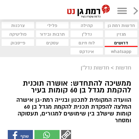
חדשות רמת גן
קהילה
פלילי
צרכנות
מגזין
נדל"ן
תרבות ובידור
פוליטיקה
דרושים
לוח חינם
עסקים
פייסבוק
whatsapp
אינדקס
חדשות
>
חדשות נדל"ן
ממשיכה להתחדש: אושרה תוכנית
להקמת מגדל בן 60 קומות בעיר
הוועדה המקומית לתכנון ובנייה רמת-גן אישרה
המלצה להפקדת תכנית להקמת מגדל בן 60
קומות שישלב בין שימושים למגורים, תעסוקה
ומסחר