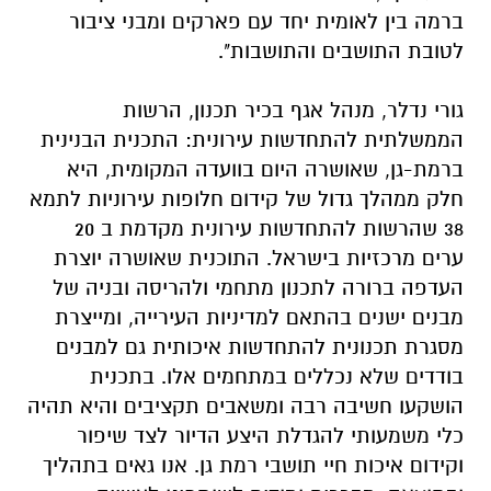
ברמה בין לאומית יחד עם פארקים ומבני ציבור
לטובת התושבים והתושבות".
גורי נדלר, מנהל אגף בכיר תכנון, הרשות
הממשלתית להתחדשות עירונית: התכנית הבנינית
ברמת-גן, שאושרה היום בוועדה המקומית, היא
חלק ממהלך גדול של קידום חלופות עירוניות לתמא
38 שהרשות להתחדשות עירונית מקדמת ב 20
ערים מרכזיות בישראל. התוכנית שאושרה יוצרת
העדפה ברורה לתכנון מתחמי ולהריסה ובניה של
מבנים ישנים בהתאם למדיניות העירייה, ומייצרת
מסגרת תכנונית להתחדשות איכותית גם למבנים
בודדים שלא נכללים במתחמים אלו. בתכנית
הושקעו חשיבה רבה ומשאבים תקציבים והיא תהיה
כלי משמעותי להגדלת היצע הדיור לצד שיפור
וקידום איכות חיי תושבי רמת גן. אנו גאים בתהליך