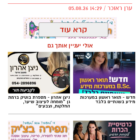
ערן ראוכר / 14:29 05.08.26
קרא עוד
אולי יעניין אותך גם
תגים:
יחידת סע״ר רמת גן
,
העסקת שב״חים רמת גן
חדש - תואר ראשון במערכות
ניצן אהרון - מספרת בוטיק ברמת
מידע בשנתיים בלבד
גן ״מומחה לעיצוב שיער,
החלקות, וצבעים״