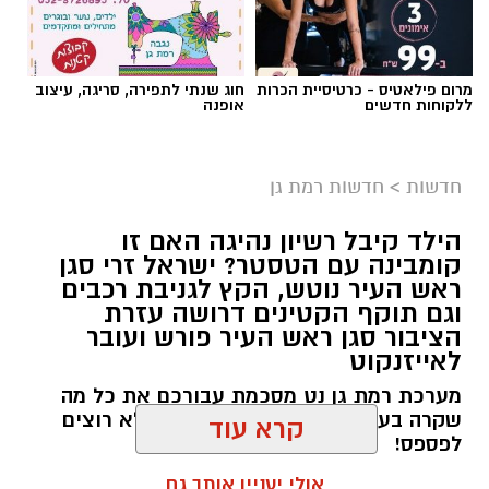
צילום: דוברות עיריית רמת גן
מרום פילאטיס - כרטיסיית הכרות
חוג שנתי לתפירה, סריגה, עיצוב
ללקוחות חדשים
אופנה
מוקדם יותר היום, רביעי, 5.8.26, עיכבו סיירי יחידת
סע״ר (סיירת עירונית ר״ג) שני חשודים, לאחר
חדשות
>
חדשות רמת גן
שהוקפצו לדירה בעקבות תלונה של תושבת העיר
שחשדה כי בדירה מסתתרים שב״חים. סיירי
הילד קיבל רשיון נהיגה האם זו
היחידה הגיעו לדירה, עיכבו את החשודים לתשאול
קומבינה עם הטסטר? ישראל זרי סגן
ממנו עלה כי מדובר בשוהים בלתי חוקיים
ראש העיר נוטש, הקץ לגניבת רכבים
וגם תוקף הקטינים דרושה עזרת
(שב״חים).
הציבור סגן ראש העיר פורש ועובר
לאייזנקוט
סיירי היחידה עיכבו את החשודים עד להגעת שוטרי
משטרת ישראל והעבירו את המשך הטיפול בהם
מערכת רמת גן נט מסכמת עבורכם את כל מה
שקרה בעיר ביממה החולפת - ואתם לא רוצים
לידם.
לפספס!
קרא עוד
מהעירייה נמסר כי סיירי סע״ר ממשיכים לפעול