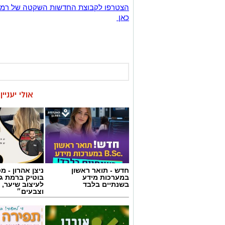
אולי יעניי
חדש - תואר ראשון
ניצן אהרון - 
במערכות מידע
בוטיק ברמת ג
בשנתיים בלבד
לעיצוב שיער, 
וצבעים״
קפיצה קטנה קנייה
חוג שנתי לתפי
גדולה: הסופר השכונתי
סריגה, עיצוב 