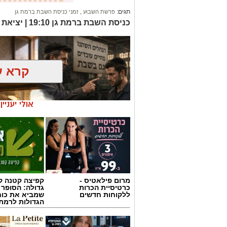
קרא ע
אולי יעניי
מרום פילאטיס -
קפיצה קטנה קנ
כרטיסיית הכרות
גדולה: הסופר 
ללקוחות חדשים
שמביא את כוח
הגדולות לרמת 
אילוסטרציה AI
הברכה מתחילה הרבה לפני הנס
כולנו ממתינים לנס הגדול.
לישועה.