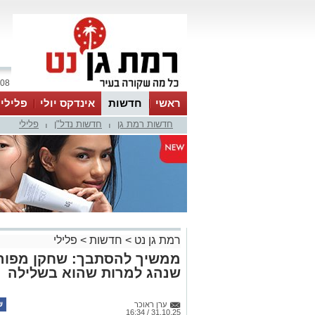
08 אוגוסט 2026 / 16:57
ראשי
חדשות
אינדקס יולי
פלילי
חדשות רמת גן
חדשות נדל"ן
פלילי
ווטסאפ
|
|
רמת גן נט
>
חדשות
>
פלילי
ממשיך להסתבך: שחקן מפורס
שנהג למרות שהוא בשלילה
ערן ראוכר
31.10.25 / 16:34