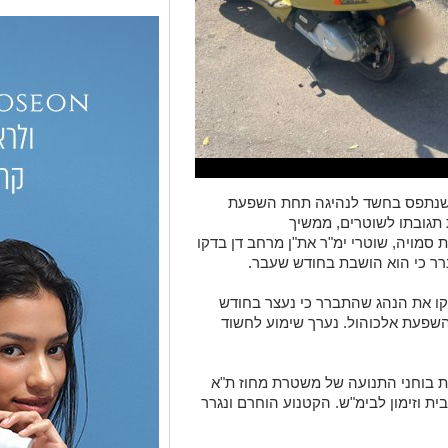
 שנתפס בחשד לנהיגה תחת השפעת
תגובתו לשוטרים, ממשיך
סמויה, שוטרי ימ"ר את"ן מרחב דן בדקו
ברר כי הוא הושבת בחודש שעבר.
קו את הנהג שהתברר כי נעצר בחודש
פעת אלכוהול. נערך שימוע לחשוד
ת בוחני התנועה של משטרת מחוז ת"א
ת וזימון לבימ"ש. הקטנוע הוחרם ונגרר
הצטרפו לקבוצת החדשות השקטה של רמת גן נט ב-WhatsApp כל החדשות לחצו