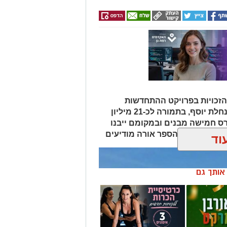
 אמריקה ישראל תרכוש 49% מהזכויות בפרויקט ההתחדשות
העירונית של אב-גד במתחם קריניצי-נחלת יוסף, בתמורה לכ-21 מיליון
ס חמישה מבנים ובמקומם ייבנו
וד
ן אותך גם