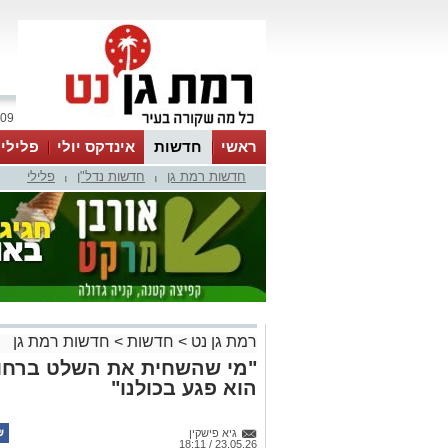
09 אוגוסט 2026 / 13:59
ראשי
חדשות
אינדקס יולי
פלילי
חדשות רמת גן
חדשות נדל"ן
פלילי
ווטסאפ
|
|
רמת גן נט
>
חדשות
>
חדשות רמת גן
"מי שהשחית את השלט ברחוב
הוא פגע בכולנו"
גיא פישקין
23.05.26 / 18:11