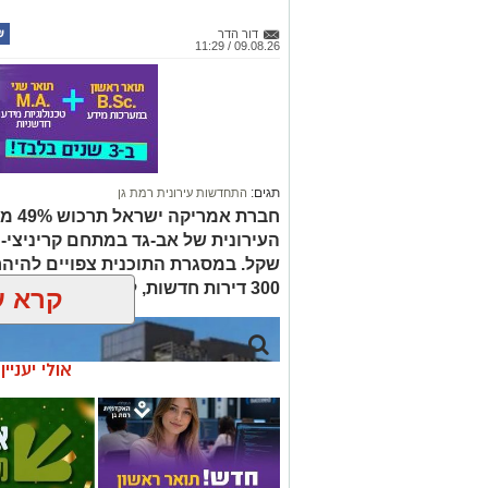
דור הדר
09.08.26 / 11:29
תגים:
התחדשות עירונית רמת גן
חברת
שקל. במסגרת התוכנית צפויים להיהר
300 דירות חדשות, לצד שטחי מסחר והרחבה לבית הספר אורה מודיעים
קרא ע
אולי יעניי