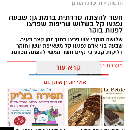
חדשות
>
חדשות רמת גן
לרפואה.
לשלום בית.
חשד להצתה סדרתית ברמת גן: שבעה
לפרנסה.
נפגעו קל בשלוש שריפות שפרצו
לילדים.
לפנות בוקר
לזיווג.
שלושה מוקדי אש פרצו בתוך זמן קצר בעיר,
אנחנו משוכנעים שהברכה תגיע ביום שבו המציאות
שבעה בני אדם נפגעו קל משאיפת עשן וחוקר
תשתנה.
דליקות קבע כי קיים חשד ממשי להצתה מכוונת
אבל פרשת ראה מגלה לנו מבט אחר.
מערכת רמת גן נט / 10:27 07.08.26
"רְאֵה אָנֹכִי נֹתֵן לִפְנֵיכֶם הַיּוֹם בְּרָכָה..."
קרא עוד
שימו לב למילה אחת.
"נותן".
אולי יעניין אותך גם
לא "אתן".
לא "אעניק".
אלא נותן – בלשון הווה.
תגים:
שריפה רמת גן
הקב"ה אינו מבטיח ברכה רק בעתיד. הוא מגלה
שהברכה כבר ניתנת בכל רגע.
אלא שלעיתים העיניים עסוקות כל כך במה שחסר,
לה פטיט כשאומנות וטעם
חוג שנתי לתפירה, סריגה, עיצוב