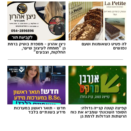
לה פטיט כשאומנות וטעם
ניצן אהרון - מספרת בוטיק ברמת
נפגשים
גן ״מומחה לעיצוב שיער,
החלקות, וצבעים״
אילוסטרציה AI
קפיצה קטנה קנייה גדולה:
חדש - תואר ראשון במערכות
הברכה מתחילה הרבה לפני הנס
הסופר השכונתי שמביא את כוח
מידע בשנתיים בלבד
הרשתות הגדולות לרמת גן
כולנו ממתינים לנס הגדול.
לישועה.