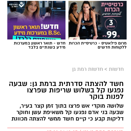
אילוסטרציה AI
מרום פילאטיס - כרטיסיית הכרות
חדש - תואר ראשון במערכות
הברכה מתחילה הרבה לפני הנס
ללקוחות חדשים
מידע בשנתיים בלבד
כולנו ממתינים לנס הגדול.
לישועה.
חדשות
>
חדשות רמת גן
לרפואה.
לשלום בית.
חשד להצתה סדרתית ברמת גן: שבעה
לפרנסה.
נפגעו קל בשלוש שריפות שפרצו
לילדים.
לפנות בוקר
לזיווג.
שלושה מוקדי אש פרצו בתוך זמן קצר בעיר,
אנחנו משוכנעים שהברכה תגיע ביום שבו המציאות
שבעה בני אדם נפגעו קל משאיפת עשן וחוקר
תשתנה.
דליקות קבע כי קיים חשד ממשי להצתה מכוונת
אבל פרשת ראה מגלה לנו מבט אחר.