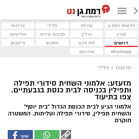
חדשות רמת גן
קהילה
פלילי
צרכנות
מגזין
נדל"ן
תרבות ובידור
פוליטיקה
דרושים
לוח חינם
עסקים
פייסבוק
whatsapp
אינדקס
חדשות
>
פלילי
מזעזע: אלמוני השחית סידורי תפילה
ותפילין בכניסה לבית כנסת בגבעתיים.
צפו בתיעוד
אלמוני הגיע לבית הכנסת הגדול "בית יוסף"
והשחית תפילין, סידורי תפילה וטליתות. המשטרה
חוקרת