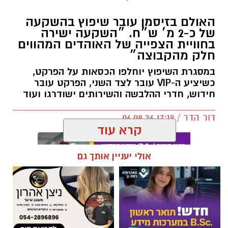
האולם בזיסמן עובר שיפוץ בהשקעה
של כ-2 מ׳ ש״ח. ״השקעה ישירה
בחוויית הצפייה של האוהדים המהווים
חלק מהקבוצה״
במסגרת השיפוץ יוחלפו הכסאות על הפרקט,
כשיציע ה-VIP עובר לצד השני, הפרקט עובר
חידוש, חדרי ההלבשה והשירותים ישודרגו ועוד
דור הדר / 17:19 06.08.26
קרא עוד
אולי יעניין אותך גם
תגים:
כרמל שאמה הכהן
,
מכבי עירוני רמת גן
,
זיסמן
אולם זיסמן ברמת גן, אולמה הביתי של מכבי