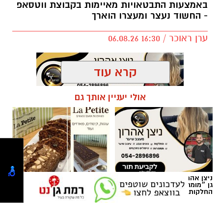
כרמל שאמה הכהן ובהובלת מנכ״ל רשות הספורט
באמצעות התבטאויות מאיימות בקבוצת ווטסאפ
- החשוד נעצר ומעצרו הוארך
העירונית ר״ג, רוני יהודה. בזכות השינוי המתבצע
תגדל כמות המקומות ביציעים על הפרקט בכ-200
ערן ראוכר / 16:30 06.08.26
מקומות.
קרא עוד
אולי יעניין אותך גם
תגים:
משטרת ישראל
,
משטרת רמת גן
ניצן אהרון - מספרת בוטיק ברמת
לה פטיט כשאומנות וטעם
גן ״מומחה לעיצוב שיער,
נפגשים
החלקות, וצבעים״