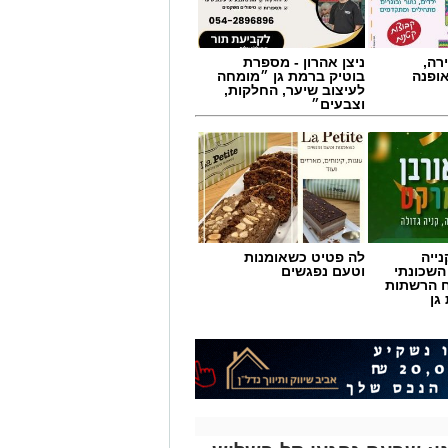
רה,
ניצן אהרון - מספרת
אופנה
בוטיק ברמת גן ״מומחה
לעיצוב שיער, החלקות,
וצבעים״
ייה
לה פטיט כשאומנות
השכונתי
וטעם נפגשים
 הרשתות
גן
המציאות תשתנה.