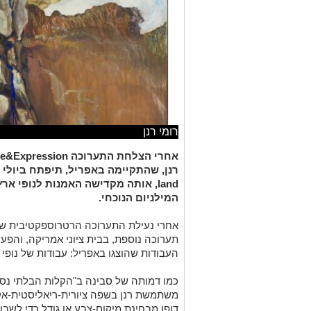
רומי רנן
אחרי הצלחת התערוכה
e&Expression
רנן,
שהתקיימה באפריל, תיפתח ביולי
land
, אותה מקדישה האמנות לנופי אר
המילניום הנוכחי.
אחרי נעילת התערוכה הרטרוספקטיבית של ר
תערוכה נוספת, בבית ציוני אמריקה, והפ
העבודות שהוצגו באפריל: עבודות של נופי 
כמו דמותה של סבינה ב"הקלות הבלתי נס
משתמשת רנן בשפה ציורית-ריאליסטית-אק
דופן מבחינת מיקום-צבע או גודל כדי לשב