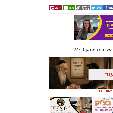
וד
ן אותך גם