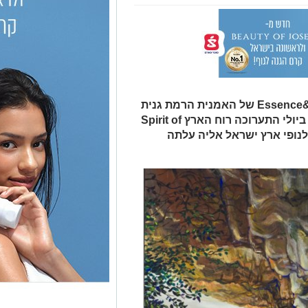
אחרי הצלחת התערוכה Essence&Expression של האמנית הרמת גנית
רומי רנן, שהתקיימה באפריל, תיפתח ביולי התערוכה רוח הארץ Spirit of
אמנות לנופי ארץ ישראל אליה עלתה