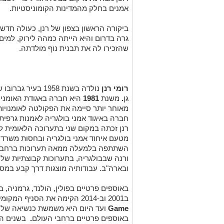
אמנים בחלק מהמדינות הקומוניסטיות.
ביקורה הראשון בצפון של רנן, כעולה חד
גרה בדרום והיא הייתה כמהה לירוק, למים
שהזכירו לה את תבנית נוף מולדתה.
רומי רנן
נולדה בשנת 1958 בע
גן
.
משנת
1981
היא חברה באגודת האומנים 
חברה באיגוד אמני בולגריה לאמנות גרפית
רנן זכתה במקום שני בתערוכה הלאומית לא
מטעם איחוד אמני בולגריה ובחסות משרד 
השתתפה בלמעלה ממאה תערוכות ברחבי
ורנה שבבולגריה, בתערוכות קבוצתיות של א
ובארה"ב. עבודותיה מוצגות דרך קבע במספר
באוספים פרטיים בפולין, הולנד, גרמניה, 
ב2001 וב-2014 הקימה את הסניף המקומי של ארגון האומנים העולמי:
Game
ועד היום היא משמשת כנשיאה שלו.
באוספים פרטיים ברחבי העולם
.
בשנים הא