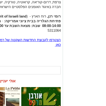
חברה באיגוד האומנים הפלסטיים הישראלי
רומי רנן,
רוח הארץ -
(
rit of Israeli land
פתיחת הגלריה בבית ציוני אמריקה:
·
ר
08:00-14:00
שבת:
מצאת השבת עד 23:00. לתיאום סיור מודרך:
5311064
כאן
אולי יעניי