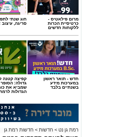
מרום פילאטיס -
חוג שנתי לתפי
כרטיסיית הכרות
סריגה, עיצוב 
ללקוחות חדשים
אילוסטרציה AI
הברכה מתחילה הרבה לפני הנס
כולנו ממתינים לנס הגדול.
לישועה.
חדש - תואר ראשון
קפיצה קטנה קנ
לרפואה.
במערכות מידע
גדולה: הסופר 
לשלום בית.
בשנתיים בלבד
שמביא את כוח
הגדולות לרמת 
לפרנסה.
לילדים.
לזיווג.
אנחנו משוכנעים שהברכה תגיע ביום שבו 
אבל פרשת ראה מגלה לנו מבט אחר.
"רְאֵה אָנֹכִי נֹתֵן לִפְנֵיכֶם הַיּוֹם בְּרָכָה..."
שימו לב למילה אחת.
רמת גן נט
>
חדשות
>
חדשות רמת גן
"נותן".