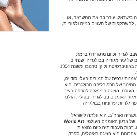
שה בישראל, עורר בה את ההשראה, אז
, להשתקפות של העצים במים ולפוריות,
יר גברובו שבבולגריה וכיום מתגוררת ברמת
של עיר מגוריה בבולגריה. שנתיים
מאוחר יותר סיימה את הפקולטה לאומנויות באוניברסיטת וליקו טרנובו ומשנת 1994
.
מנות גרפית של המורים העל-יסודיים,
החינוך של הרפובליקה הבולגרית. היא
 העולם
.
הציגה בבינאלה להדפס בעיר
גוד האומנים בבולגריה, בפולין, הולנד
 גלריות עירוניות בבולגריה
בולגריה וארה"ב. היא עלתה לישראל
W
orld Art
 רבות מעבודותיה כיום נמצאות
חרונות היא הציגה באיטליה, ספרד,