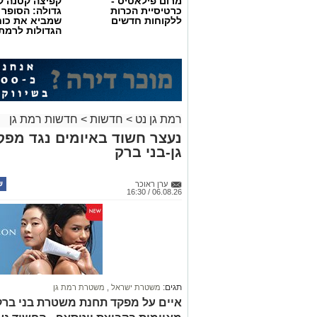
מרום פילאטיס -
קפיצה קטנה קנ
כרטיסיית הכרות
גדולה: הסופר 
ללקוחות חדשים
שמביא את כוח
הגדולות לרמת 
רמת גן נט
>
חדשות
>
חדשות רמת גן
נעצר חשוד באיומים נגד מפ
גן-בני ברק
ערן ראוכר
06.08.26 / 16:30
צילום באדיבות מכבי קבוצת כנען רמת-גן
במסגרת השיפוץ המתבצע, הפרקט עובר ת
קבוצת כנען רמת-גן עובר שיפוץ משמעותי
משופצים, חדר השופטים ישודרג, נבנים מ
של המועדון וחדר כושר יבנה סמוך לאולם.
תגים:
משטרת ישראל
,
משטרת רמת גן
איים על מפקד תחנת משטרת בני ברק
אבי גבאי
היו"ר והבעלים של מכבי עירוני