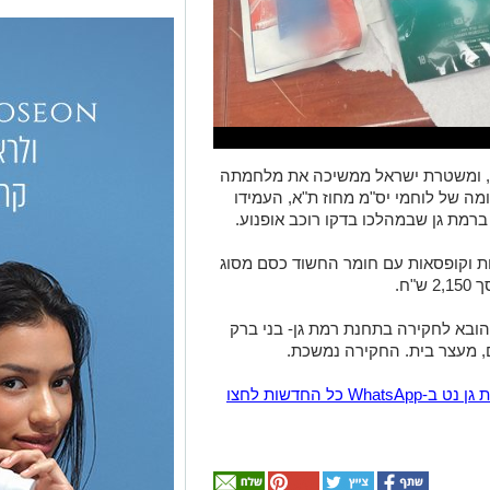
 ומשטרת ישראל ממשיכה את מלחמתה
ה של לוחמי יס"מ מחוז ת"א, העמידו
מת גן שבמהלכו בדקו רוכב אופנוע.
ות וקופסאות עם חומר החשוד כסם מסוג
חשוד (27, ת"א) והוא הובא לחקירה בתחנת רמת גן- בני ברק
, מעצר בית. החקירה נמשכת.
הצטרפו לקבוצת החדשות השקטה של רמת גן נט ב-WhatsApp כל החדשות לחצו