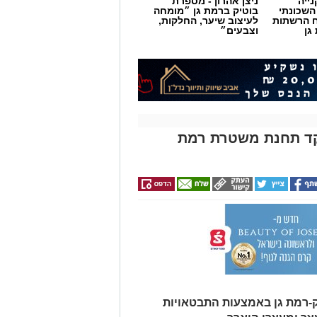
ייה
ניצן אהרון - מספרת
השכונתי
בוטיק ברמת גן ״מומחה
 הרשתות
לעיצוב שיער, החלקות,
גן
וצבעים״
קד תחנת משטרת רמת
הליך חידוש, חדר ההלבשה של מכבי
, חדרי השירותים המיועדים לקהל הרחב
שרדים חדשים לקבוצות הגברים והנשים
-רמת גן באמצעות התבטאויות
 רמת-גן אמר: "שיפוץ האולם הוא השקעה