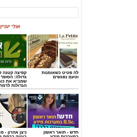
אולי יעניי
לה פטיט כשאומנות
קפיצה קטנה קנ
וטעם נפגשים
גדולה: הסופר 
שמביא את כוח
הגדולות לרמת 
חדש - תואר ראשון
ניצן אהרון - 
במערכות מידע
בוטיק ברמת ג