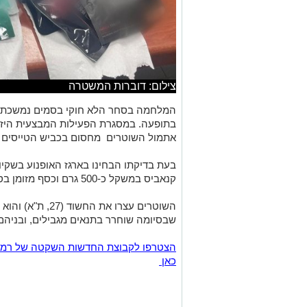
צילום: דוברות המשטרה
המלחמה בסחר הלא חוקי בסמים נמשכת,
בתופעה. במסגרת הפעילות המבצעית היזומ
אתמול השוטרים מחסום בכביש הטייסים בר
בעת בדיקתו הבחינו בארגז האופנוע בשקי
קנאביס במשקל כ-500 גרם וכסף מזומן בסך 2,150 ש"ח.
השוטרים עצרו את ה
שבסיומה שוחרר בתנאים מגבילים, ובניהם
כאן