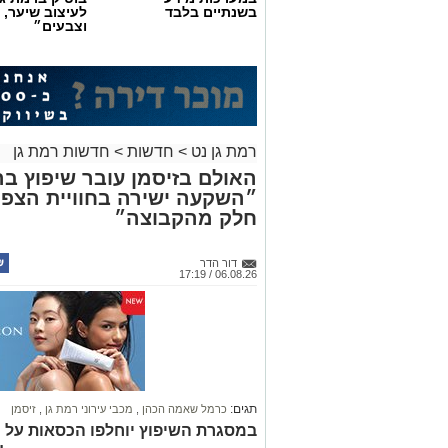
בשנתיים בלבד
לעיצוב שיער, 
וצבעים״
רמת גן נט
>
חדשות
>
חדשות רמת גן
״השקעה ישירה בחוויית הצפי
חלק מהקבוצה״
דור הדר
06.08.26 / 17:19
תגים:
כרמל שאמה הכהן
,
מכבי עירוני רמת גן
,
זיסמן