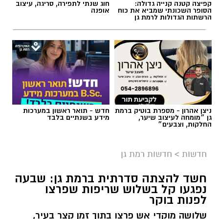
קפיצה קטנה קנייה גדולה:
חוג שנתי לתפירה, סריגה, עיצוב
הסופר השכונתי שמביא את כוח
אופנה
הרשתות הגדולות לרמת גן
אילוסטרציה AI
ניצן אהרון - מספרת בוטיק ברמת
חדש - תואר ראשון במערכות
הברכה מתחילה הרבה לפני הנס
גן ״מומחה לעיצוב שיער,
מידע בשנתיים בלבד
החלקות, וצבעים״
כולנו ממתינים לנס הגדול.
לישועה.
חדשות
>
חדשות רמת גן
לרפואה.
לשלום בית.
חשד להצתה סדרתית ברמת גן: שבעה
לפרנסה.
נפגעו קל בשלוש שריפות שפרצו
לילדים.
לפנות בוקר
לזיווג.
שלושה מוקדי אש פרצו בתוך זמן קצר בעיר,