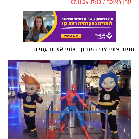
ערן ראוכר / 17:13 07.11.24
תגים:
צופי אש רמת גן
,
צופי אש גבעתיים