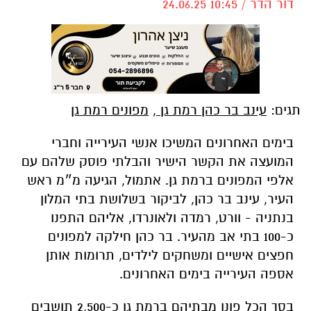
דור הדר / 10:45 24.06.25
תגים:
עינב בר כהן רמת גן
,
מפונים רמת גן
בימים האחרונים המשיכו אנשי העירייה וחברי
המועצה את הקשר הישיר והבלתי פוסק שלהם עם
אלפי המפונים ברמת גן. אתמול, הגיעה
מ״מ ראש
העיר, עינב בר כהן, לביקור בשלושת בתי המלון
בנתניה - וורט, רמדה ולאונרדו, אליהם התפנו
כ-100 בתי אב מהעיר. בר כהן חילקה למפונים
חפצים אישיים ומשחקים לילדים, תרומות אותן
אספה העירייה בימים האחרונים.
בסך הכל פונו מבתיהם ברמת גן כ-2,500 תושבים