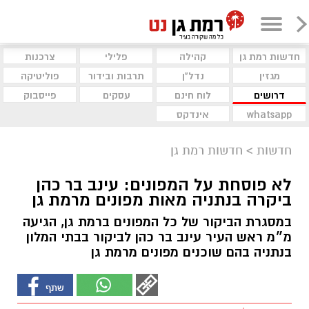
חדשות רמת גן
קהילה
פלילי
צרכנות
מגזין
נדל"ן
תרבות ובידור
פוליטיקה
דרושים
לוח חינם
עסקים
פייסבוק
whatsapp
אינדקס
חדשות
>
חדשות רמת גן
לא פוסחת על המפונים: עינב בר כהן
ביקרה בנתניה מאות מפונים מרמת גן
במסגרת הביקור של כל המפונים ברמת גן, הגיעה
מ״מ ראש העיר עינב בר כהן לביקור בבתי המלון
בנתניה בהם שוכנים מפונים מרמת גן