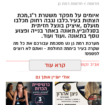
אביב נקש / 20:22 09.08.26
קרא עוד
אולי יעניין אותך גם
תגים:
חדשות רמת גן
כל היודע דבר על מקום המצאו מתבקש לפנות
למוקד 100 של משטרת ישראל.
ניצן אהרון - מספרת בוטיק ברמת
מרום פילאטיס - כרטיסיית הכרות
גן ״מומחה לעיצוב שיער,
ללקוחות חדשים
החלקות, וצבעים״
הצטרפו לקבוצת החדשות השקטה של רמת גן נט ב-
WhatsApp כל החדשות לחצו כאן