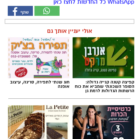
קפיצה קטנה קנייה גדולה:
חוג שנתי לתפירה, סריגה, עיצוב
הסופר השכונתי שמביא את כוח
אופנה
הרשתות הגדולות לרמת גן
מרום פילאטיס - כרטיסיית הכרות
לה פטיט כשאומנות וטעם
ללקוחות חדשים
נפגשים
חדשות
>
חדשות רמת גן
סיוע באיתור נעדר: יהודה זהראני בן 15
מרמת גן
הנעדר נראה לאחרונה אתמול בערב בראשל"צ