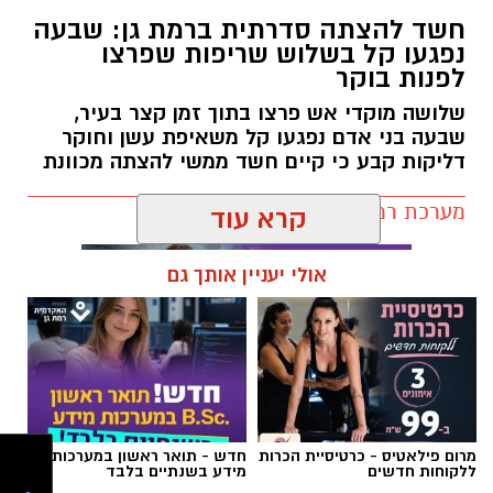
לשלום בית.
חשד להצתה סדרתית ברמת גן: שבעה
לפרנסה.
נפגעו קל בשלוש שריפות שפרצו
לילדים.
לפנות בוקר
לזיווג.
שלושה מוקדי אש פרצו בתוך זמן קצר בעיר,
אנחנו משוכנעים שהברכה תגיע ביום שבו המציאות
שבעה בני אדם נפגעו קל משאיפת עשן וחוקר
תשתנה.
דליקות קבע כי קיים חשד ממשי להצתה מכוונת
אבל פרשת ראה מגלה לנו מבט אחר.
מערכת רמת גן נט / 10:27 07.08.26
"רְאֵה אָנֹכִי נֹתֵן לִפְנֵיכֶם הַיּוֹם בְּרָכָה..."
קרא עוד
שימו לב למילה אחת.
"נותן".
אולי יעניין אותך גם
לא "אתן".
לא "אעניק".
אלא נותן – בלשון הווה.
תגים:
שריפה רמת גן
הקב"ה אינו מבטיח ברכה רק בעתיד. הוא מגלה
שהברכה כבר ניתנת בכל רגע.
אלא שלעיתים העיניים עסוקות כל כך במה שחסר,
מרום פילאטיס - כרטיסיית הכרות
חדש - תואר ראשון במערכות
ללקוחות חדשים
מידע בשנתיים בלבד
עד שהלב מפספס את מה שכבר קיים.