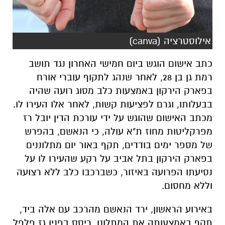
אילוסטרציה (canva)
כתב אישום הוגש ביום חמישי האחרון נגד תושב
רמת גן בן 28, לאחר שנהג לתקוף עוברי אורח
בפארק הירקון באמצעות כלב מסוג רועה שהיה
בבעלותו, וגרם לפציעות קשות, לאחר אלו העירו לו.
מכתב האישום שהוגש על ידי עורכת הדין יובל רז
מפרקליטות מחוז ת"א עולה, כי הנאשם, בהפרש
של מספר ימים בודדים, תקף באור יום מתלוננים
בפארק הירקון בתל אביב על רקע שהעירו לו על
נסיעתו הפרועה באיזור, כשברכבו כלב ללא רצועה
וללא מחסום.
באירוע הראשון, ירד הנאשם מהרכב עם אלה ביד,
תקף באמצעותה את המתלונן, ריסס בפניו גז פלפל