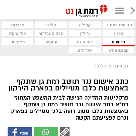
חדשות רמת גן
קהילה
פלילי
צרכנות
מגזין
נדל"ן
תרבות ובידור
פוליטיקה
דרושים
לוח חינם
עסקים
פייסבוק
whatsapp
אינדקס
חדשות
>
פלילי
כתב אישום נגד תושב רמת גן שתקף
באמצעות כלבו מטיילים בפארק הירקון
פרקליטות המדינה הגישה לבית המשפט המחוזי
בת"א כתב אישום נגד תושב רמת גן שתקף
באמצעות כלבו מסוג רועה בלגי מטיילים בפארק
וגרם לפציעתם הקשה