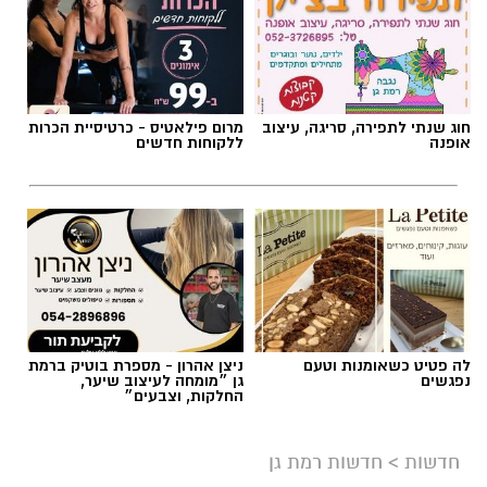
חוג שנתי לתפירה, סריגה, עיצוב
מרום פילאטיס - כרטיסיית הכרות
אופנה
ללקוחות חדשים
אילוסטרציה AI
לה פטיט כשאומנות וטעם
ניצן אהרון - מספרת בוטיק ברמת
הברכה מתחילה הרבה לפני הנס
נפגשים
גן ״מומחה לעיצוב שיער,
החלקות, וצבעים״
כולנו ממתינים לנס הגדול.
לישועה.
חדשות
>
חדשות רמת גן
לרפואה.