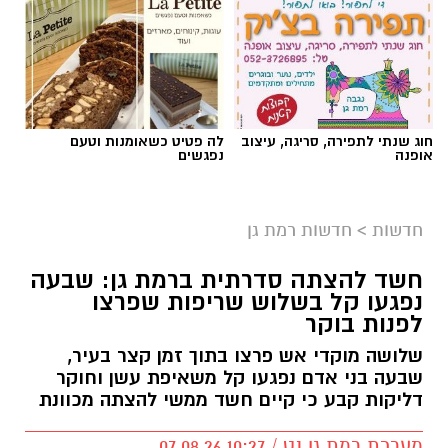
אילוסטרציה AI
חוג שנתי לתפירה, סריגה, עיצוב
לה פטיט כשאומנות וטעם
הברכה מתחילה הרבה לפני הנס
אופנה
נפגשים
כולנו ממתינים לנס הגדול.
לישועה.
חדשות
>
חדשות רמת גן
לרפואה.
לשלום בית.
חשד להצתה סדרתית ברמת גן: שבעה
לפרנסה.
נפגעו קל בשלוש שריפות שפרצו
לילדים.
לפנות בוקר
לזיווג.
שלושה מוקדי אש פרצו בתוך זמן קצר בעיר,
אנחנו משוכנעים שהברכה תגיע ביום שבו המציאות
שבעה בני אדם נפגעו קל משאיפת עשן וחוקר
תשתנה.
דליקות קבע כי קיים חשד ממשי להצתה מכוונת
אבל פרשת ראה מגלה לנו מבט אחר.
מערכת רמת גן נט / 10:27 07.08.26
"רְאֵה אָנֹכִי נֹתֵן לִפְנֵיכֶם הַיּוֹם בְּרָכָה..."