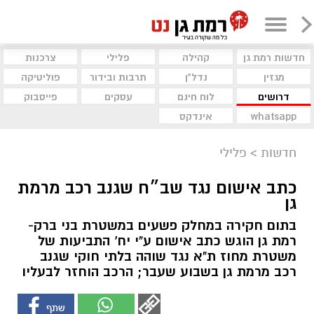
חדשות רמת גן
קהילה
פלילי
צרכנות
מגזין
נדל"ן
תרבות ובידור
פוליטיקה
דרושים
לוח חינם
עסקים
פייסבוק
whatsapp
אינדקס
חדשות
>
פלילי
כתב אישום נגד שב״ח שגנב רכב מרמת
גן
בתום חקירה במחלק פשעים במשטרת בני ברק-
רמת גן הוגש כתב אישום ע"י יח' התביעות של
משטרת מחוז ת"א נגד שוהה בלתי חוקי שגנב
רכב מרמת גן בשבוע שעבר; הרכב הוחזר לבעליו