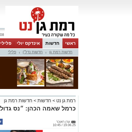
08 אוגוסט 2026 / 01:03
ראשי
חדשות
אינדקס יולי
פלילי
חדשות רמת גן
חדשות נדל"ן
פלילי
ווטסאפ
|
|
רמת גן נט
>
חדשות
>
חדשות רמת גן
כרמל שאמה הכהן: ״נס גדול 
ערן ראוכר
19.06.25 / 10:45