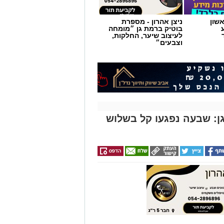
שון
ניצן אהרון - מספרת
בוטיק ברמת גן ״מומחה
לעיצוב שיער, החלקות,
וצבעים״
המציאות תשתנה.
: שבעה נפגעו קל בשלוש
מגלה שהברכה כבר ניתנת בכל רגע.
מה שחסר, עד שהלב מפספס את מה שכבר
ב"ה מבקש שנגלה אותו גם בתוך הדרך.
א חלק מהישועה.