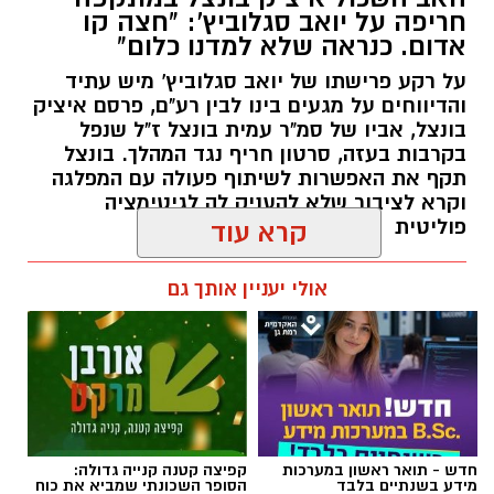
חריפה על יואב סגלוביץ': "חצה קו
אדום. כנראה שלא למדנו כלום"
לילה לוהט ברמת גן: הצתות במספר מוקדים בעיר
על רקע פרישתו של יואב סגלוביץ' מיש עתיד
____________________________________
והדיווחים על מגעים בינו לבין רע"ם, פרסם איציק
בונצל, אביו של סמ"ר עמית בונצל ז"ל שנפל
בקרבות בעזה, סרטון חריף נגד המהלך. בונצל
תקף את האפשרות לשיתוף פעולה עם המפלגה
וקרא לציבור שלא להעניק לה לגיטימציה
פוליטית
קרא עוד
אביב נקש / 16:19 09.08.26
אולי יעניין אותך גם
תגים:
איציק בונצל
,
יואב סגלוביץ'
נעצר חשוד באיומים על חייו של מפקד תחנת
חדש - תואר ראשון במערכות
קפיצה קטנה קנייה גדולה:
משטרת רמת גן-בני ברק
מידע בשנתיים בלבד
הסופר השכונתי שמביא את כוח