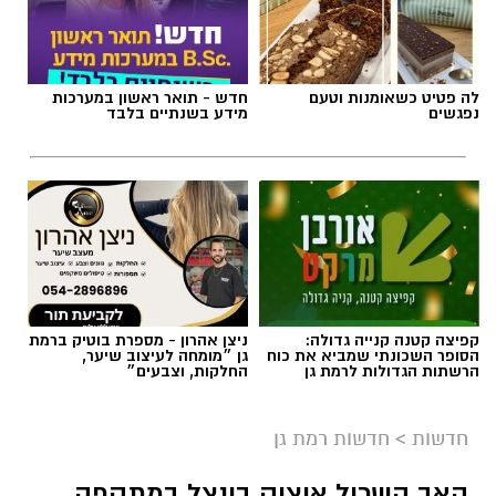
תגים:
חדשות רמת גן
לה פטיט כשאומנות וטעם
חדש - תואר ראשון במערכות
נפגשים
מידע בשנתיים בלבד
קפיצה קטנה קנייה גדולה:
ניצן אהרון - מספרת בוטיק ברמת
הסופר השכונתי שמביא את כוח
גן ״מומחה לעיצוב שיער,
הרשתות הגדולות לרמת גן
החלקות, וצבעים״
אילוסטרציה AI
חדשות
>
חדשות רמת גן
כל מה שקרה ברמת גן ב-24 שעות - ריכוז
האב השכול איציק בונצל במתקפה
האירועים: