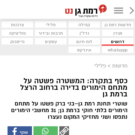
חדשות רמת גן
קהילה
פלילי
צרכנות
מגזין
נדל"ן
תרבות ובידור
פוליטיקה
דרושים
לוח חינם
עסקים
פייסבוק
whatsapp
אינדקס
חדשות
>
פלילי
כסף בתקרה: המשטרה פשטה על
מתחם הימורים בדירה ברחוב הרצל
ברמת גן
שוטרי תחנת רמת גן–בני ברק פשטו על מתחם
הימורים בלתי חוקי ברמת גן; 31 מחשבי הימורים
נתפסו ושני מחזיקי המקום נעצרו