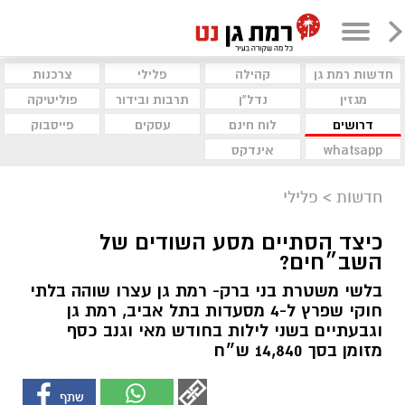
חדשות רמת גן
קהילה
פלילי
צרכנות
מגזין
נדל"ן
תרבות ובידור
פוליטיקה
דרושים
לוח חינם
עסקים
פייסבוק
whatsapp
אינדקס
חדשות
>
פלילי
כיצד הסתיים מסע השודים של
השב״חים?
בלשי משטרת בני ברק- רמת גן עצרו שוהה בלתי
חוקי שפרץ ל-4 מסעדות בתל אביב, רמת גן
וגבעתיים בשני לילות בחודש מאי וגנב כסף
מזומן בסך 14,840 ש״ח