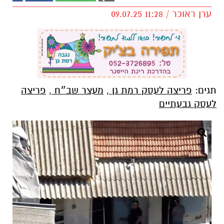
ערן ראוכר / 11:28 09.07.25
תגים:
פריצה לעסק רמת גן
,
מעצר שב״ח
,
פריצה
לעסק גבעתיים