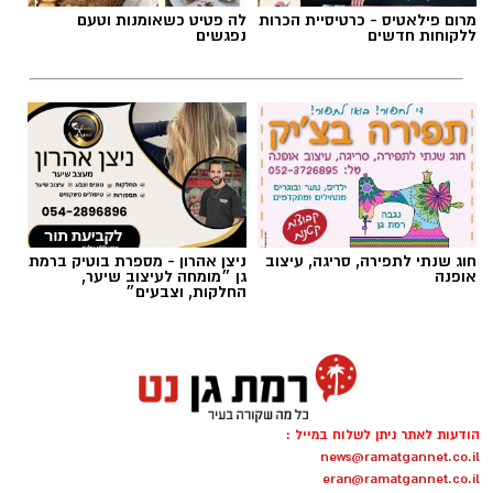
מרום פילאטיס - כרטיסיית הכרות
לה פטיט כשאומנות וטעם
ללקוחות חדשים
נפגשים
חוג שנתי לתפירה, סריגה, עיצוב
ניצן אהרון - מספרת בוטיק ברמת
אופנה
גן ״מומחה לעיצוב שיער,
צילום: כבאות והצלה לישראל
החלקות, וצבעים״
חשד להצתה מכוונת ברמת גן: שלוש שריפות פרצו
לפנות בוקר (שישי) בשלושה מוקדים סמוכים בעיר,
ובמהלכן נפגעו שבעה בני אדם באורח קל משאיפת
עשן. חוקר דליקות של כבאות והצלה קבע כי קיים
הודעות לאתר ניתן לשלוח במייל :
חשד ממשי להצתה מכוונת וכי ייתכן קשר בין כלל
news@ramatgannet.co.il
האירועים.
eran@ramatgannet.co.il