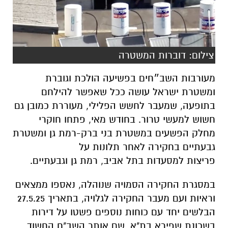
צילום: דוברות המשטרה
מעורבות השב״חים בפשיעה הולכת וגוברת
ומשטרת ישראל עושה ככל שאפשר להילחם
בתופעה, שמעבר לחשש הפלילי, מעוררת כמובן גם
חשוש למעשי טרור. בחודש מאי, פתחו חוקרי
מחלק הפשעים במשטרת בני ברק-רמת גן ומשטרת
גבעתיים בחקירה לאחר תלונות על
פריצות למסעדות בתל אביב, רמת גן וגבעתיים.
במסגרת החקירה הסמויה שנוהלה, נאספו ממצאים
וראיות ועם מעבר החקירה לגלויה, בתאריך 27.5.25
הבלשים יחד עם כוחות נוספים פשטו על דירות
בשכונת שפירא בת"א, שם אותר השב"ח החשוד.