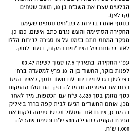
הבלשים עצרו את השב"ח בן 18, תושב שטחים
(קבלאן).
בנוסף אותרו בדירות 6 שב"חים נוספים שעימם
החקירה הסתיימה והוגש נגדם כתב אישום. כמו כן,
מפקד המחוז חתם בזמנו על צו סגירה לדירות הללו
לאור שהותם של השב"חים במקום, בניגוד לחוק.
עפ"י החקירה, בתאריך 17.5 סמוך לשעה 03:47
לפנות בוקר, החשוד בן ה-18 פרץ למסעדה ברח'
כצנלסון בגבעתיים יחד עם חשוד נוסף, כאשר הזיזו
בכוח את הויטרינה וגרמו לה נזק. הם נטלו מהמקום
כסף מזומן בסך 6,628 ש"ח עם הכספות. מיד לאחר
מכן, אותם החשודים הגיעו לבית קפה ברח' ביאליק
ברמת גן, שברו את המנעול ונכנסו פנימה ולקחו את
מגירת הקופה שהכילה 400 ש"ח וכספת שהכילה
1,000 ש"ח.