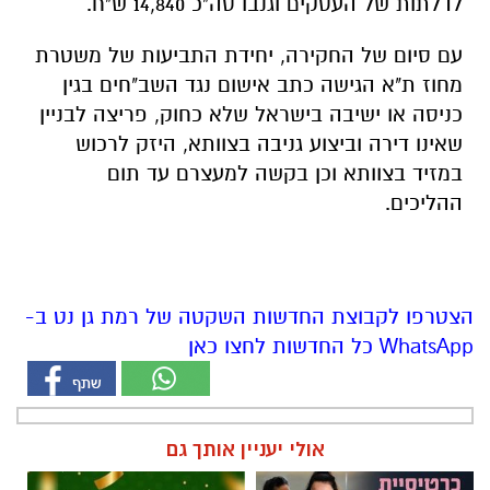
לדלתות של העסקים וגנבו סה"כ 14,840 ש"ח.
עם סיום של החקירה, יחידת התביעות של משטרת
מחוז ת"א הגישה כתב אישום נגד השב"חים בגין
כניסה או ישיבה בישראל שלא כחוק, פריצה לבניין
שאינו דירה וביצוע גניבה בצוותא, היזק לרכוש
במזיד בצוותא וכן בקשה למעצרם עד תום
ההליכים.
הצטרפו לקבוצת החדשות השקטה של רמת גן נט ב-
WhatsApp כל החדשות לחצו כאן
אולי יעניין אותך גם