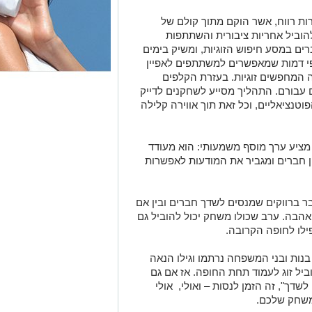
טרות רווח, אשר הוקם מתוך קולם של
 להוביל אחריות ציבורית והשתתפות
ם במסע חיפוש הזוגיות, ומשיק בימים
 דמות שמאפשרים למשתתפים לאפיין
 המחפשים זוגיות. בעזרת הקלפים
ם עבורם. התהליך מסייע לשחקנים לדייק
טנציאליים, וכל זאת תוך אווירה קלילה
מציע ערך מוסף משמעותי: הוא מעודד
ן חברים ומגביר את המודעות לאפשרות
ר ברווקים שמנסים לשדך חברים ובין אם
אהבה. ערב שכולו משחק יכול להוביל גם
ילו לחופה הקרובה.
בנות ובני המשפחה נרתמו וגילו הנאה
ביל זוג לעמוד תחת החופה. אז אם גם
ך", זה הזמן לנסות – ואולי, אולי
משחק שלכם.