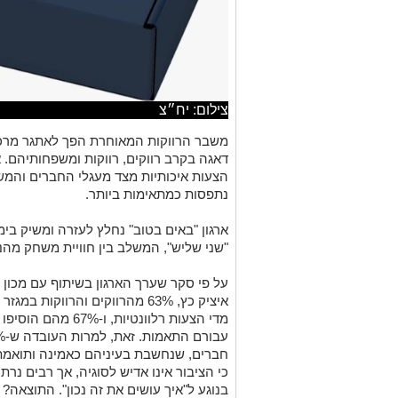
צילום: יח״צ
משבר הרווקות המאוחרת הפך לאתגר מרכזי
דאגה בקרב רווקים, רווקות ומשפחותיהם.
הצעות איכותיות מצד מעגלי החברים והמש
נתפסות כמתאימות ביותר.
ארגון "באים בטוב" נחלץ לעזרה ומשיק בי
"שני שליש", המשלב בין חוויית משחק מהנה 
על פי סקר שערך הארגון בשיתוף עם מכון 
איציק כץ, 63% מהרווקים והרווקו
מדי הצעות רלוונטיו
חברים, שנחשבת בעיניהם כאמינה ותואמת 
כי הציבור אינו אדיש לסוגיה, אך רבים נר
בנוגע ל"איך עושים את זה נכון". התוצאה? פ