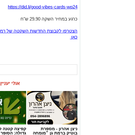
https://did.li/good-vibes-cards-wp24
כרגע במחיר השקה 29.90 ש"ח
כאן
אולי יעניי
ניצן אהרון - מספרת
קפיצה קטנה קנ
בוטיק ברמת גן ״מומחה
גדולה: הסופר 