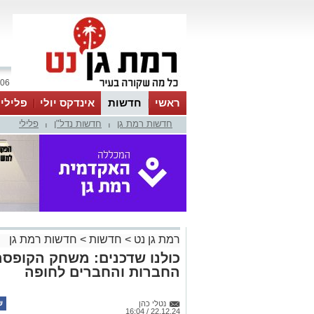
06 אוגוסט 2026 / 11:02
ראשי
חדשות
אינדקס יולי
פלילי
חדשות רמת גן
חדשות נדל"ן
פלילי
ווטסאפ
|
|
רמת גן נט
>
חדשות
>
חדשות רמת גן
כולנו שדכנים: משחק הקופסה
החברות והחברים לחופה
נטלי כהן
22.12.24 / 16:04