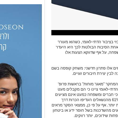
 בציבור הדתי-לאומי, כשהוא מעורר
 אחת הסיבות הבולטות לכך היא היעדר
פחה, על אף שדווקא הצעות אלו
מים אלו פתרון חדשני: משחק קופסה בשם
לבין יצירת חיבורים זוגיים.
המחקר "מאגר מוחות" בראשות פרופ'
ת במגזר הדתי-לאומי ציינו כי הם מקבלים מעט
ת, ו-67% מהם הוסיפו כי חברים ומשפחה כמעט אינם מציעים
עבורם התאמות. זאת, למרות העובדה ש-61% מהנשאלים העדיפו הכרות דרך
יותר. אף על פי כן, ממצאי הסקר מראים
תעים מהשדכנות בשל חוסר ידע או ביטחון
חות שידוכים, יותר רווקים.