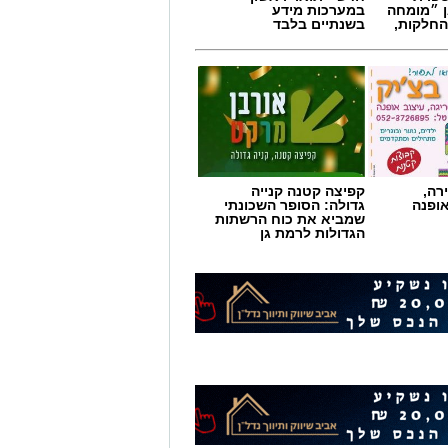
ן ״מומחה
במערכות מידע
החלקות,
בשנתיים בלבד
לשעון, כשלפני זמן קצר הוזעקו הכוחות
בות הרא״ה ועוזיאל, בעקבות דיווח
רה,
קפיצה קטנה קנייה
אופנה
גדולה: הסופר השכונתי
שמביא את כוח הרשתות
הגדולות לרמת גן
צוותי הרפואה העניקו סיוע רפואי ראשוני בזירה לפצוע כבן 35, שלדברי עוברי אורח
אמש הוזעקו כוחות ההצלה בשעה 20:26, לאחר שהתקבל דיווח במוקד 101 של
ב בדרך זאב ז'בוטינסקי ברמת גן.
חובשים ופראמדיקים של מד"א העניקו טיפול רפואי ופינו לבי"ח איכילוב, צעיר בן 22,
י שב״חים נעצרו על ידי
הצטרפו לקבוצת החדשות השקטה של רמת גן נט ב-WhatsApp כל החדשות לחצו