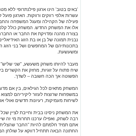
'באים בטוב' הינו ארגון פילנתרופי ללא מ
עשרות אלפי רווקים ורווקות. הארגון פועל
פעילה של הקהילה ומעגל המשפחה והחברי
אלו את המשחק החדש. המשחק כולל קלפי
בצורה מהנה ומדויקת את החבר או החברה
נבנית תמונה של בן או בת הזוג האידיאליי
בתכונותיהם של המחפשים ושל בני הזוג הפו
ומשעשעת.
מעבר להיותו משחק משעשע, "שני שליש" 
שיח פתוח על זוגיות, מחזק את הקשרים בי
הפשוטה אך הכה חשובה – לשדך.
המשחק מתאים לכל הגילאים, בין אם מדוב
במשפחות שרוצות לעזור ליקיריהם למצוא 
לשיחות מעמיקות, רעיונות חדשים ואולי אפ
את המשחק ניסינו בבית וחייבת לציין שכל 
רבה לשחק, ואפילו ערכנו תחרות מי זה שיו
אתם תמיד חלמתם להיות "החבר שהצליח לשד
החתונה הבאה תתחיל דווקא על שולחן ה