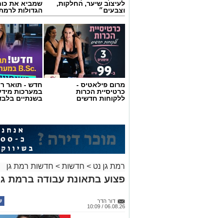
לעיצוב שיער, החלקות,
שמביא את כוח
וצבעים״
הגדולות לרמת 
מרום פילאטיס -
חדש - תואר רא
כרטיסיית הכרות
במערכות מידע
ללקוחות חדשים
בשנתיים בלבד
רמת גן נט
>
חדשות
>
חדשות רמת גן
פצוע בתאונת עבודה ברמת גן;
דור הדר
06.08.26 / 10:09