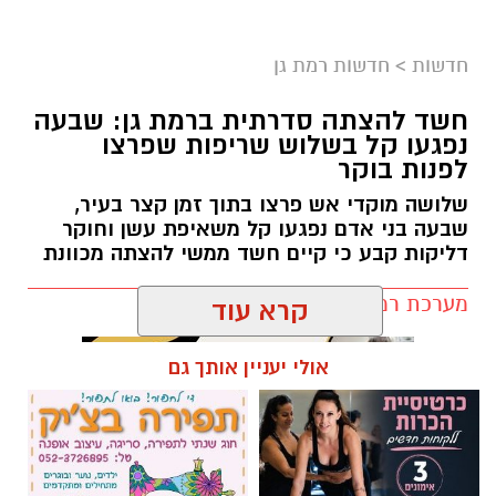
כולנו ממתינים לנס הגדול.
לישועה.
חדשות
>
חדשות רמת גן
לרפואה.
לשלום בית.
חשד להצתה סדרתית ברמת גן: שבעה
לפרנסה.
נפגעו קל בשלוש שריפות שפרצו
לילדים.
לפנות בוקר
לזיווג.
שלושה מוקדי אש פרצו בתוך זמן קצר בעיר,
אנחנו משוכנעים שהברכה תגיע ביום שבו המציאות
שבעה בני אדם נפגעו קל משאיפת עשן וחוקר
תשתנה.
דליקות קבע כי קיים חשד ממשי להצתה מכוונת
אבל פרשת ראה מגלה לנו מבט אחר.
מערכת רמת גן נט / 10:27 07.08.26
"רְאֵה אָנֹכִי נֹתֵן לִפְנֵיכֶם הַיּוֹם בְּרָכָה..."
שימו לב למילה אחת.
קרא עוד
"נותן".
לא "אתן".
אולי יעניין אותך גם
לא "אעניק".
אלא נותן – בלשון הווה.
תגים:
שריפה רמת גן
הקב"ה אינו מבטיח ברכה רק בעתיד. הוא מגלה