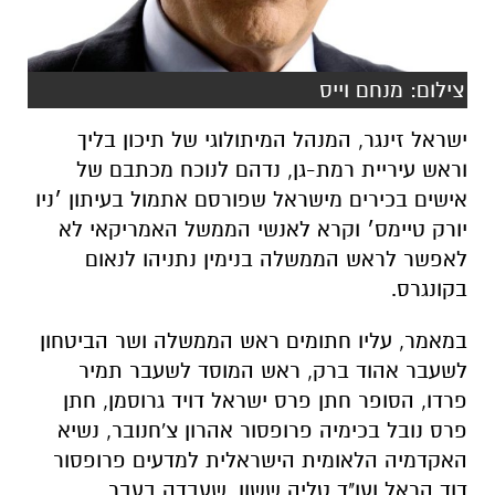
צילום: מנחם וייס
ישראל זינגר, המנהל המיתולוגי של תיכון בליך
וראש עיריית רמת-גן, נדהם לנוכח מכתבם של
אישים בכירים מישראל שפורסם אתמול בעיתון ׳ניו
יורק טיימס׳ וקרא לאנשי הממשל האמריקאי לא
לאפשר לראש הממשלה בנימין נתניהו לנאום
בקונגרס.
במאמר, עליו חתומים ראש הממשלה ושר הביטחון
לשעבר אהוד ברק, ראש המוסד לשעבר תמיר
פרדו, הסופר חתן פרס ישראל דויד גרוסמן, חתן
פרס נובל בכימיה פרופסור אהרון צ'חנובר, נשיא
האקדמיה הלאומית הישראלית למדעים פרופסור
דוד הראל ועו"ד טליה ששון, שעבדה בעבר