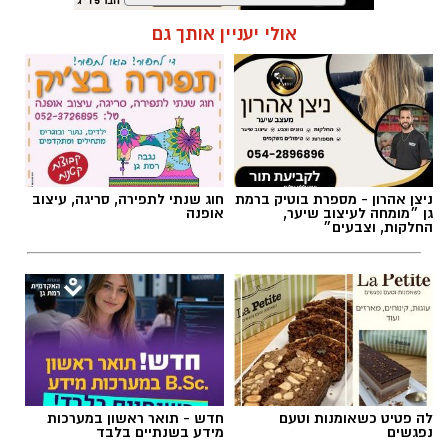
תגים:
פרשת השבוע
,
זמני כניסת השבת ברמת גן
אולי יעניין אותך גם
ניצן אהרון - מספרת בוטיק ברמת
חוג שנתי לתפירה, סריגה, עיצוב
גן ״מומחה לעיצוב שיער,
אופנה
החלקות, וצבעים״
אילוסטרציה AI
לה פטיט כשאומנות וטעם
חדש - תואר ראשון במערכות
הברכה מתחילה הרבה לפני הנס
נפגשים
מידע בשנתיים בלבד