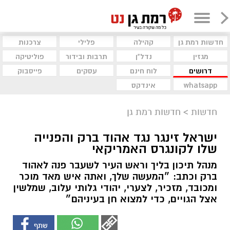
חדשות רמת גן
קהילה
פלילי
צרכנות
מגזין
נדל"ן
תרבות ובידור
פוליטיקה
דרושים
לוח חינם
עסקים
פייסבוק
whatsapp
אינדקס
חדשות
>
חדשות רמת גן
ישראל זינגר נגד אהוד ברק והפנייה
שלו לקונגרס האמריקאי
מנהל תיכון בליך וראש העיר לשעבר פנה לאהוד
ברק וכתב: ״המעשה שלך, ואתה איש מאד מוכר
ומכובד, מזכיר, לצערי, יהודי גלותי עלוב, שמלשין
אצל הגויים, כדי למצוא חן בעיניהם״