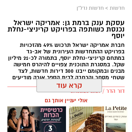
חדשות
>
חדשות נדל"ן
עסקת ענק ברמת גן: אמריקה ישראל
נכנסת כשותפה בפרויקט קריניצי-נחלת
יוסף
חברת אמריקה ישראל תרכוש 49% מהזכויות
בפרויקט ההתחדשות העירונית של אב-גד
במתחם קריניצי-נחלת יוסף, בתמורה לכ-21 מיליון
שקל. במסגרת התוכנית צפויים להיהרס חמישה
מבנים ובמקומם ייבנו 300 דירות חדשות, לצד
שטחי מסחר והרחבה לבית הספר אורה מודיעים
קרא עוד
דור הדר / 11:29 09.08.26
אולי יעניין אותך גם