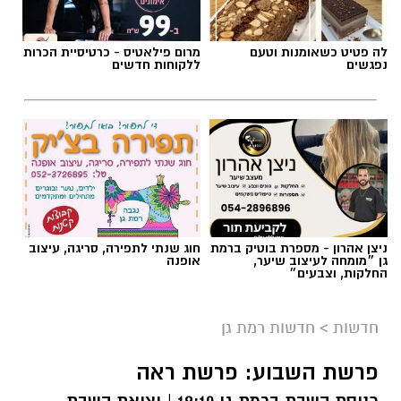
תגים:
התחדשות עירונית רמת גן
לה פטיט כשאומנות וטעם
מרום פילאטיס - כרטיסיית הכרות
נפגשים
ללקוחות חדשים
ניצן אהרון - מספרת בוטיק ברמת
חוג שנתי לתפירה, סריגה, עיצוב
גן ״מומחה לעיצוב שיער,
אופנה
החלקות, וצבעים״
הדמיה: משרד אדריכלים ניר קוץ עבור אב-גד
חדשות
>
חדשות רמת גן
פרויקט ההתחדשות העירונית במתחם
פרשת השבוע: פרשת ראה
קריניצי-נחלת יוסף ברמת גן מקבל שותפה חדשה:
כניסת השבת ברמת גן 19:10 | יציאת השבת