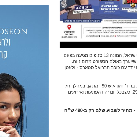
רשת נינג׳ה קידס, רשת הנינג׳ה הגדולה בישראל, המונה 13 סניפים מגיעה בפעם
שייערך באולם הספורט מרום נווה.
ה יחד עם כוכב הברואל סטארס - זלאטן
הסמינר יתקיים באולם הספורט מרום נווה, ברח׳ חזון איש 90 רמת גן, במהלך חג
החנוכה - בימים ראשון עד חמישי, 29/12-2/1, כשבכל יום יהיו הפתעות ואירועים
הנחה מיוחדת לגולשי האתר רמת גן נט - מחיר לשבוע שלם רק ב-490 ש״ח
https://tazman.co.il/f/roy/smin
הצטרפו לקבוצת החדשות השקטה של רמת גן נט ב-WhatsApp כל החדשות לחצו