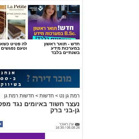
חדש - תואר ראשון
לה פטיט כשאו
במערכות מידע
וטעם נפגשים
בשנתיים בלבד
רמת גן נט
>
חדשות
>
חדשות רמת גן
נעצר חשוד באיומים נגד מפ
גן-בני ברק
ערן ראוכר
06.08.26 / 16:30
צילום באדיבות מכבי קבוצת כנען רמת-גן
במסגרת השיפוץ המתבצע, הפרקט עובר ת
קבוצת כנען רמת-גן עובר שיפוץ משמעותי
משופצים, חדר השופטים ישודרג, נבנים מ
של המועדון וחדר כושר יבנה סמוך לאולם.