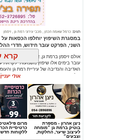
תגים:
כרמל שאמה הכהן
,
מכבי עירוני רמת גן
,
זיסמן
השני, הפרקט עובר חידוש, חדרי ההלב
קרא ע
עובר בימים אלו שיפוץ משמעותי לקראת
האדיבה והנדיבה של עיריית רמת גן והע
של המועדון אבי גבאי הנאמדת בכשני מיליו
אולי יעניי
במסגרת השיפוץ, יוחלפו כל המושבים על ה
יציע ה-VIP עובר צד וימוקם בצד בו 
הקבוצות. אלה עוברים לצד השני מתחת לי
הטלוויזיה. גם משני צידי הפרקט מאחורי ה
מטרת השינוי היא להעניק לאוהדים חוויית
ניצן אהרון - מספרת
מרום פילאטיס 
לתמיכת ראש העיר, כרמל שאמה הכהן ובה
בוטיק ברמת גן ״מומחה
כרטיסיית הכרו
ר״ג, רוני יהודה. בזכות השינוי המתבצע 
לעיצוב שיער, החלקות,
ללקוחות חדשי
וצבעים״
בכ-200 מקומות.