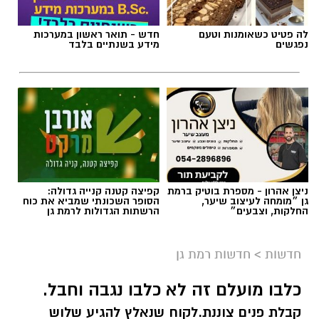
לה פטיט כשאומנות וטעם
חדש - תואר ראשון במערכות
נפגשים
מידע בשנתיים בלבד
צילום: דוברות המשטרה
ניצן אהרון - מספרת בוטיק ברמת
קפיצה קטנה קנייה גדולה:
גן ״מומחה לעיצוב שיער,
הסופר השכונתי שמביא את כוח
החלקות, וצבעים״
הרשתות הגדולות לרמת גן
תחנת משטרת רמת גן - בני ברק עלתה בשבועות
האחרונים לכותרות מספר פעמים. היום זה קורה
חדשות
>
חדשות רמת גן
שוב. חוקרי תחנת מסובים פתחו בחקירה עם קבלת
מידע אודות התבטאויות מאיימות שפורסמו בקבוצת
כלבו מועלם זה לא כלבו נגבה וחבל.
צילום באדיבות מכבי קבוצת כנען רמת-גן
ווטסאפ והופנו כלפי מפקד תחנת משטרת בני
קבלת פנים צוננת.לקוח שנאלץ להגיע שלוש
ברק-רמת גן.