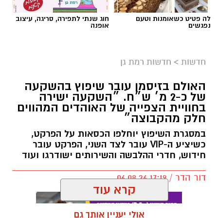
לה פטיט כשאומנות וטעם
חוג שנתי לתפירה, סריגה, עיצוב
נפגשים
אופנה
חדשות
>
חדשות רמת גן
האולם בזיסמן עובר שיפוץ בהשקעה
של כ-2 מ׳ ש״ח. ״השקעה ישירה
בחוויית הצפייה של האוהדים המהווים
חלק מהקבוצה״
במסגרת השיפוץ יוחלפו הכסאות על הפרקט,
כשיציע ה-VIP עובר לצד השני, הפרקט עובר
חידוש, חדרי ההלבשה והשירותים ישודרגו ועוד
דור הדר / 17:19 06.08.26
קרא עוד
אולי יעניין אותך גם