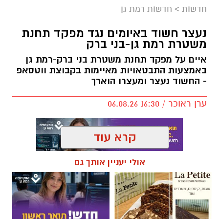
הטלוויזיה. גם משני צידי הפרקט מאחורי הסלים
חדשות
>
חדשות רמת גן
יותקנו יציעים חדשים.
נעצר חשוד באיומים נגד מפקד תחנת
משטרת רמת גן-בני ברק
מטרת השינוי היא להעניק לאוהדים חוויית משחק
נעימה והיא מתבצע תודות לתמיכת ראש העיר,
איים על מפקד תחנת משטרת בני ברק-רמת גן
כרמל שאמה הכהן ובהובלת מנכ״ל רשות הספורט
באמצעות התבטאויות מאיימות בקבוצת ווטסאפ
- החשוד נעצר ומעצרו הוארך
העירונית ר״ג, רוני יהודה. בזכות השינוי המתבצע
תגדל כמות המקומות ביציעים על הפרקט בכ-200
ערן ראוכר / 16:30 06.08.26
מקומות.
קרא עוד
אולי יעניין אותך גם
תגים:
משטרת ישראל
,
משטרת רמת גן