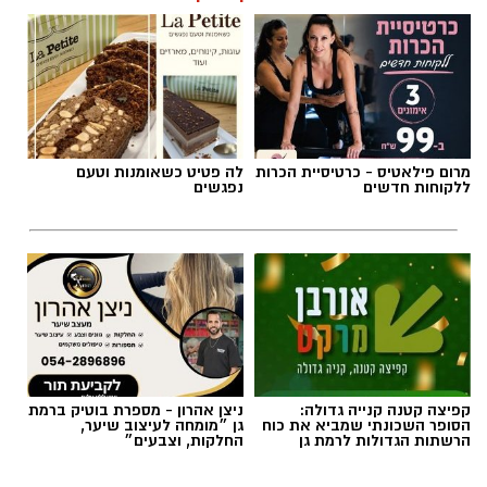
תגים:
כרמל שאמה הכהן
,
מכבי עירוני רמת גן
,
זיסמן
אולם זיסמן ברמת גן, אולמה הביתי של מכבי
קבוצת כנען רמת-גן, שנחנך ב-1993, עובר בימים
מרום פילאטיס - כרטיסיית הכרות
לה פטיט כשאומנות וטעם
אלו שיפוץ משמעותי לקראת עונת המשחקים
ללקוחות חדשים
נפגשים
הקרובה, בהשקעתה האדיבה והנדיבה של עיריית
רמת גן והעומד בראשה כרמל שאמה הכהן
והבעלים של המועדון אבי גבאי הנאמדת בכשני
מיליון ש״ח.
במסגרת השיפוץ, יוחלפו כל המושבים על הפרקט
ובמקומם יותקנו יציעים חדשים. יציע ה-VIP עובר
קפיצה קטנה קנייה גדולה:
ניצן אהרון - מספרת בוטיק ברמת
צד וימוקם בצד בו היו ממוקמים שולחן המזכירות
הסופר השכונתי שמביא את כוח
גן ״מומחה לעיצוב שיער,
וספסלי הקבוצות. אלה עוברים לצד השני מתחת
הרשתות הגדולות לרמת גן
החלקות, וצבעים״
ליציעים המרכזיים של האולם, מול מצלמות