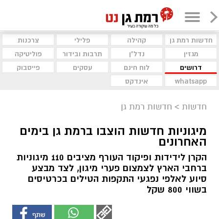
חדשות רמת גן
קהילה
פלילי
צרכנות
מגזין
נדל"ן
תרבות ובידור
פוליטיקה
דרושים
לוח חינם
עסקים
פייסבוק
whatsapp
אינדקס
חדשות
>
חדשות רמת גן
מיגוניות חדשות הוצבו ברמת גן בימים
האחרונים
הקרן לידידות ופיקוד העורף מציבים 110 מיגוניות
ברחבי הארץ לצמצום פערי מיגון, לצד מבצע
סיוע לאלפי נפגעי התקפות הטילים בכרטיסים
בשווי 800 שקל