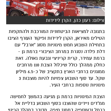
צילום: רענן כהן, הקרן לידידות
בתגובה למציאות הביטחונית המורכבת ולהתקפות
הטילים מאיראן, הקרן לידידות ופיקוד העורף הציבו
בתחילת השבוע חמש מיגוניות מסוג "ארבל" עם
דלת פלדה נסגרת במרחב הציבורי ברמת גן -
ברמת עמידר, קרית קריניצי וגבעת גאולה. זאת
כחלק ממהלך כולל שיכלול הצבת 110 מרחבים
ממוגנים ברחבי הארץ בתקציב של כ-6.5 מיליון
שקל. עד סוף השבוע צפויות להיות מוצבות 3
מיגוניות נוספות ברחבי העיר.
הצבת המיגוניות ברמת גן מגיעה בהמשך לחמישה
ממ"דים ניידים שהוצבו בסוף השבוע בדליית אל
כרמל ובעוספיה במחוז חיפה. מדובר במהלך קריטי