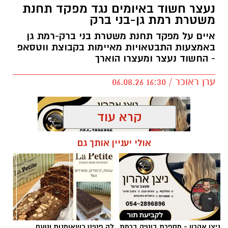
נעצר חשוד באיומים נגד מפקד תחנת
משטרת רמת גן-בני ברק
מטרת השינוי היא להעניק לאוהדים חוויית משחק
נעימה והיא מתבצע תודות לתמיכת ראש העיר,
איים על מפקד תחנת משטרת בני ברק-רמת גן
כרמל שאמה הכהן ובהובלת מנכ״ל רשות הספורט
באמצעות התבטאויות מאיימות בקבוצת ווטסאפ
- החשוד נעצר ומעצרו הוארך
העירונית ר״ג, רוני יהודה. בזכות השינוי המתבצע
תגדל כמות המקומות ביציעים על הפרקט בכ-200
ערן ראוכר / 16:30 06.08.26
מקומות.
קרא עוד
אולי יעניין אותך גם
תגים:
משטרת ישראל
,
משטרת רמת גן
ניצן אהרון - מספרת בוטיק ברמת
לה פטיט כשאומנות וטעם