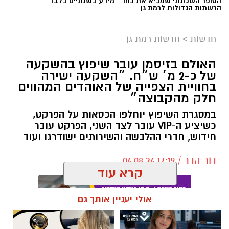
הסופר השכונתי שמביא את כוח
מידע בשנתיים בלבד
הרשתות הגדולות לרמת גן
חדשות
>
חדשות רמת גן
האולם בזיסמן עובר שיפוץ בהשקעה
של כ-2 מ׳ ש״ח. ״השקעה ישירה
בחוויית הצפייה של האוהדים המהווים
חלק מהקבוצה״
במסגרת השיפוץ יוחלפו הכסאות על הפרקט,
כשיציע ה-VIP עובר לצד השני, הפרקט עובר
חידוש, חדרי ההלבשה והשירותים ישודרגו ועוד
דור הדר / 17:19 06.08.26
קרא עוד
אולי יעניין אותך גם