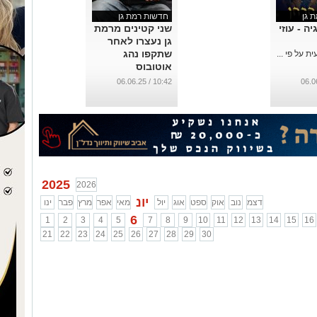
 גן
חדשות רמת גן
ה - עוזי
שני קטינים מרמת
גן נעצרו לאחר
שתקפו נהג
ת על פי ...
אוטובוס
...
10:42 / 06.06.25
2025
2026
יונ
דצמ
נוב
אוק
ספט
אוג
יול
מאי
אפר
מרץ
פבר
ינו
6
1
2
3
4
5
7
8
9
10
11
12
13
14
15
16
21
22
23
24
25
26
27
28
29
30