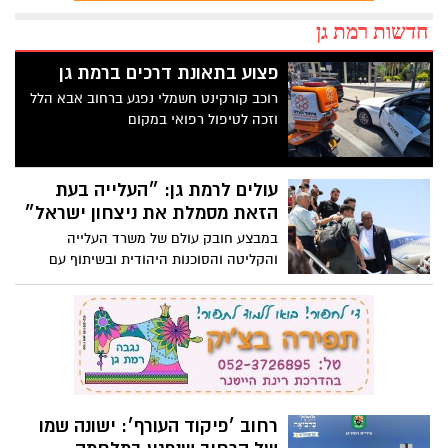
חדשות רמת גן
פצוע בתאונת דרכים ברמת גן
רוכב קורקינט חשמלי נפגע ברחוב אבא הלל
וזכה לטיפול רפואי במקום
עולים לרמת גן: ״העלייה בעת
הזאת מסמלת את ניצחון ישראל״
במבצע חובק עולם של משרד העלייה
והקליטה והסוכנות היהודית ובשיתוף עם
הקרן לידידות, כ-110 עולים חדשים עלו
לישראל למרות המצב הביטחוני. חלקם יגיע
לרמת גן
רחוב ׳פיקוד העורף׳: ישונה שמו