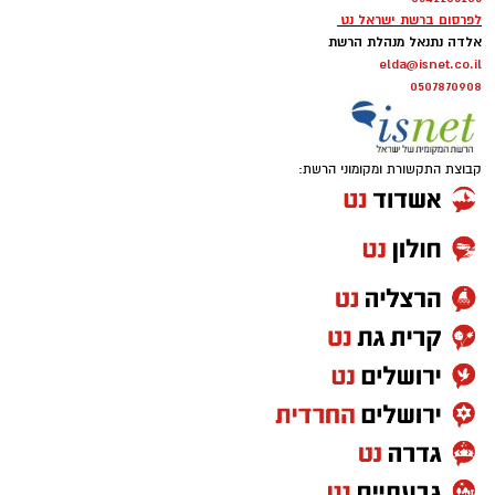
לפרסום ברשת ישראל נט
אלדה נתנאל מנהלת הרשת
elda@isnet.co.il
0507870908
קבוצת התקשורת ומקומוני הרשת: