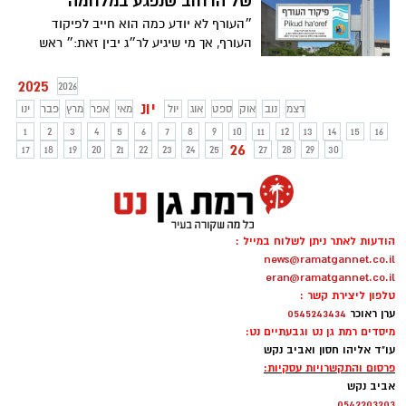
של הרחוב שנפגע במלחמה
״העורף לא יודע כמה הוא חייב לפיקוד
העורף, אך מי שיגיע לר״ג יבין זאת:״ ראש
העיר רמת-גן כרמל שאמה הכהן החליט
לקרוא לרחוב על שם פיקוד העורף
2025
2026
יונ
דצמ
נוב
אוק
ספט
אוג
יול
מאי
אפר
מרץ
פבר
ינו
1
2
3
4
5
6
7
8
9
10
11
12
13
14
15
16
26
17
18
19
20
21
22
23
24
25
27
28
29
30
הודעות לאתר ניתן לשלוח במייל :
news@ramatgannet.co.il
eran@ramatgannet.co.il
טלפון ליצירת קשר :
ערן ראוכר
0545243434
מיסדים רמת גן נט וגבעתיים נט:
עו"ד אליהו חסון ואביב נקש
פרסום והתקשרויות עסקיות:
אביב נקש
0542203203