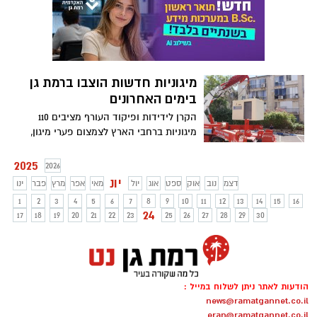
באחד מבתי המלון בעיר וזוכות לקליטה
חמימה, עוטפת ומלאת רגישות.
מיגוניות חדשות הוצבו ברמת גן
בימים האחרונים
הקרן לידידות ופיקוד העורף מציבים 110
מיגוניות ברחבי הארץ לצמצום פערי מיגון,
לצד מבצע סיוע לאלפי נפגעי התקפות
הטילים בכרטיסים בשווי 800 שקל
2025
2026
יונ
דצמ
נוב
אוק
ספט
אוג
יול
מאי
אפר
מרץ
פבר
ינו
1
2
3
4
5
6
7
8
9
10
11
12
13
14
15
16
24
17
18
19
20
21
22
23
25
26
27
28
29
30
הודעות לאתר ניתן לשלוח במייל :
news@ramatgannet.co.il
eran@ramatgannet.co.il