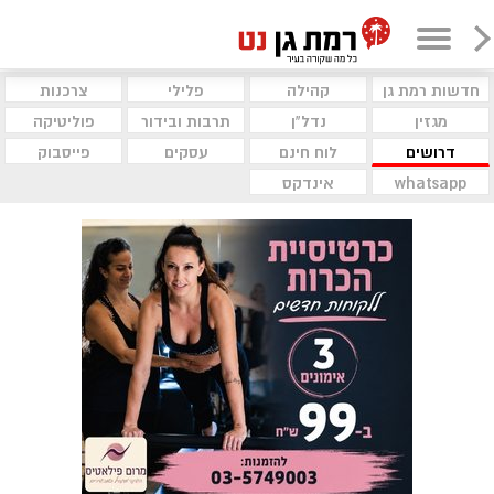
חדשות רמת גן
קהילה
פלילי
צרכנות
מגזין
נדל"ן
תרבות ובידור
פוליטיקה
דרושים
לוח חינם
עסקים
פייסבוק
whatsapp
אינדקס