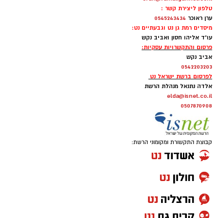
טלפון ליצירת קשר :
ערן ראוכר
0545243434
מיסדים רמת גן נט וגבעתיים נט:
עו"ד אליהו חסון ואביב נקש
פרסום והתקשרויות עסקיות:
אביב נקש
0542203203
לפרסום ברשת ישראל נט
אלדה נתנאל מנהלת הרשת
elda@isnet.co.il
0507870908
קבוצת התקשורת ומקומוני הרשת: