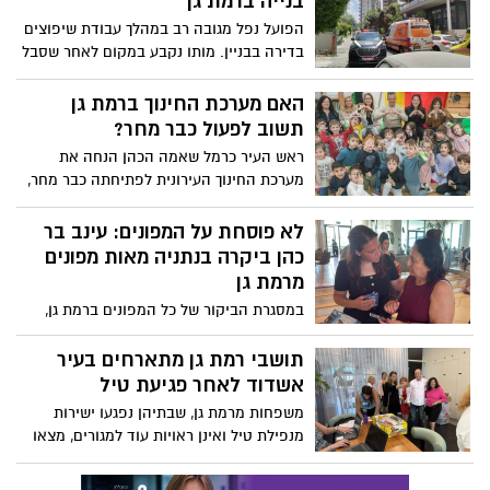
בנייה ברמת גן
הפועל נפל מגובה רב במהלך עבודת שיפוצים
בדירה בבניין. מותו נקבע במקום לאחר שסבל
מחבלת ראש חמורה
האם מערכת החינוך ברמת גן
תשוב לפעול כבר מחר?
ראש העיר כרמל שאמה הכהן הנחה את
מערכת החינוך העירונית לפתיחתה כבר מחר,
בהתאם להנחיות פיקוד העורף
לא פוסחת על המפונים: עינב בר
כהן ביקרה בנתניה מאות מפונים
מרמת גן
במסגרת הביקור של כל המפונים ברמת גן,
הגיעה מ״מ ראש העיר עינב בר כהן לביקור
בבתי המלון בנתניה בהם שוכנים מפונים
תושבי רמת גן מתארחים בעיר
מרמת גן
אשדוד לאחר פגיעת טיל
משפחות מרמת גן, שבתיהן נפגעו ישירות
מנפילת טיל ואינן ראויות עוד למגורים, מצאו
באשדוד חוף מבטחים תרתי משמע. הלב
נפתח והחיבוק חם, המשפחות מתארחות