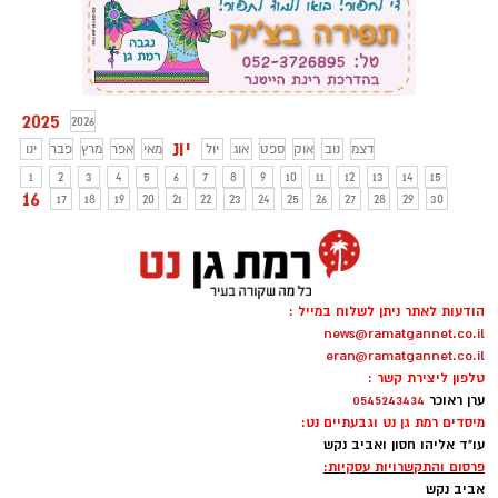
2025
2026
יונ
דצמ
נוב
אוק
ספט
אוג
יול
מאי
אפר
מרץ
פבר
ינו
1
2
3
4
5
6
7
8
9
10
11
12
13
14
15
16
17
18
19
20
21
22
23
24
25
26
27
28
29
30
הודעות לאתר ניתן לשלוח במייל :
news@ramatgannet.co.il
eran@ramatgannet.co.il
טלפון ליצירת קשר :
ערן ראוכר
0545243434
מיסדים רמת גן נט וגבעתיים נט:
עו"ד אליהו חסון ואביב נקש
פרסום והתקשרויות עסקיות:
אביב נקש