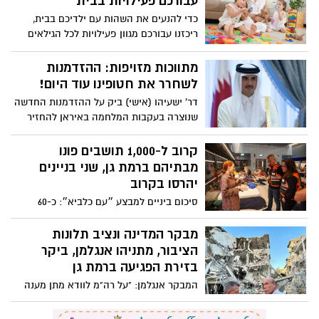
עבורכם פעילויות בבית
כדי להנעים את השהות עם ילדיכם בבית,
ריכזנו עבורכם מגוון פעילויות לכל הגילאים
מתווכות מזויפות: ההזדמנות
לשחרר את חטופינו עוד היום!
דר' ישעיהו (אישי) ביק על ההזדמנות החדשה
שנוצרה בעקבות המלחמה באיראן להחזיר
את כל החטופים - עכשיו!
קרוב ל-1,000 תושבים פונו
מבתיהם ברמת גן, שני בניינים
יהרסו בקרוב
סיכום ביניים למבצע ״עם כלביא״: כ-60
בניינים נפגעו מפגיעות הדף שונות אך לא
נאסרו למגורים
מבקר המדינה ונציב תלונות
הציבור, מתניהו אנגלמן, ביקר
בזירת הפגיעה ברמת גן
המבקר אנגלמן: "על רה"מ לוודא מתן מענה
לעורף. גילינו פערים משמעותיים ביותר
בתחום המיגון והמקלוט"