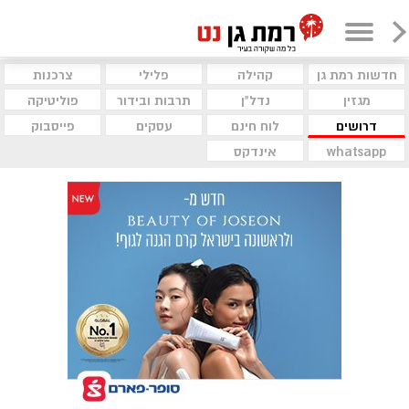
חדשות רמת גן
קהילה
פלילי
צרכנות
מגזין
נדל"ן
תרבות ובידור
פוליטיקה
דרושים
לוח חינם
עסקים
פייסבוק
whatsapp
אינדקס