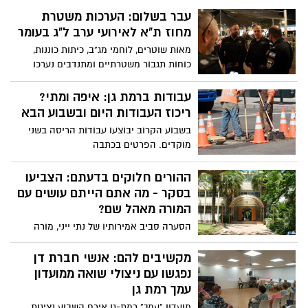
ההורים חלוקים בדעתם: הצביעו
בסקר - מה אתם הייתם עושים עם
המורה מאהל שם?
הסערה סביב אמירותיו של נתי ייני, מורה
להיסטוריה בתיכון אהל שם נמשכת. בזמן
שברשת תוקפים אותו, הורים בתיכון חלוקים
מקשיבים להם: אנשי חברת דן
בדעתם. היכנסו להצביע בסקר
נפגשו עם ניצולי שואה ממועדון
עמך רמת גן
מועדון "עמך" רמת-גן אירח השבוע נציגות
בכירה מחברת "דן", חברת התחבורה
הציבורית הפועלת בין היתר בעיר רמת-גן
לשיח על הקשיים בהם נתקלים נוסעים בגיל
השלישי
רמת גן סוערת בעקבות התחקיר
נגד המורה מתיכון אהל שם
מתי ייני, מורה להיסטוריה בתיכון אהל שם
נתפס כשהפעיל פרופיל פיקטיבי בטוויטר בו