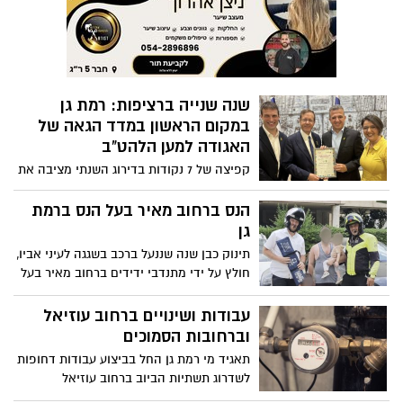
גן
תינוק כבן שנה שננעל ברכב בשגגה לעיני אביו,
חולץ על ידי מתנדבי ידידים ברחוב מאיר בעל
הנס ברמת גן
עבודות ושינויים ברחוב עוזיאל
וברחובות הסמוכים
תאגיד מי רמת גן החל בביצוע עבודות דחופות
לשדרוג תשתיות הביוב ברחוב עוזיאל
מוזיאון רמת גן מייסד קרן רכישה
חדשה לרכישת יצירות אמנות
ישראלית
הקרן החדשה, שהוקמה על שם צילה ירון ז"ל,
תשקיע 300,000 ש״ח בשלוש השנים הקרובות
לקידום אמנות ישראלית