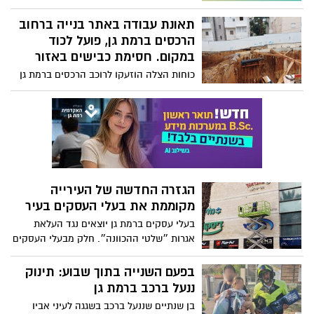
הגזרה החדשה של העירייה
מקוממת את בעלי העסקים בעיר
בעלי עסקים ברמת גן יוצאים נגד העלאת
אגרות ״שלטי ההכוונה״. חלק מבעלי העסקים
החליטו לוותר על שלטים וותיקים שהוצבו
במשך שנים רבות
בפעם השנייה בתוך שבוע: תינוק
ננעל ברכב ברמת גן
בן שנתיים שננעל ברכב בשגגה לעיני אביו
ברחוב משה דיין ברמת גן, חולץ על ידי
מתנדבי ידידים
לקראת הכנס ברמת גן: נחשפים
נתוני האלימות נגד הקהילה הגאה
דו"ח הלהט"בופוביה לשנת 2024 על שם ניר כץ
ז"ל: תת דיווח לצד מגמות מתחזקות של
תקיפה במרחב הציבורי וביטויי להט"בופוביה
ברשתות החברתיות. 43% מהפגיעות מכוונות
הישגים לתלמידי תיכון בגין
כלפי הקהילה הטרנסית
באליפות האתלטיקה הארצית
תלמידי כיתות ט׳ בתיכון בגין ברמת גן סיימו