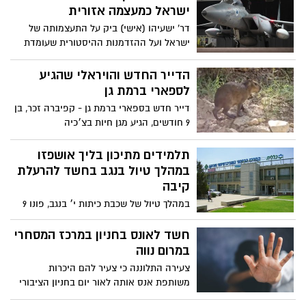
במהלך טיול בנגב בחשד להרעלת
קיבה
במהלך טיול של שכבת כיתות י׳ בנגב, פונו 9
נערים בני 15 ו-14 במצב קל לבית החולים
סורוקה
חשד לאונס בחניון במרכז המסחרי
במרום נווה
צעירה התלוננה כי צעיר להם היכרות
משותפת אנס אותה לאור יום בחניון הציבורי
במרכז הקניות במרום נווה. המשטרה
ממשיכה לחקור
נגמר האירוע ברחוב הרכסים,
שלושה עובדים בבניין עוכבו
לחקירה
קריסה באתר בנייה בשלב החפירה והדיפון
ברחוב הרכסים, פועל הובהל לבית החולים,