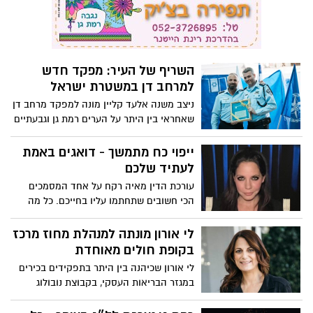
לעתיד שלכם
עורכת הדין מאיה רקח על אחד המסמכים
הכי חשובים שתחתמו עליו בחייכם. כל מה
שצריך לדעת על ייפוי כח מתמשך
לי אורון מונתה למנהלת מחוז מרכז
בקופת חולים מאוחדת
לי אורון שכיהנה בין היתר בתפקידים בכירים
במגזר הבריאות העסקי, בקבוצת נובולוג
ובחברת פמי שירותי בריאות, מונתה לתפקיד
מנהלת מחוז המרכז
רמת גן נערכת לל״ג בעומר - כל
מה שאתם צריכים לדעת
אירועים עירוניים במוקדים מרכזיים ובבתי
הכנסת הפרוסים ברחבי העיר. כל מה שאתם
צריכים לדעת לקראת החג