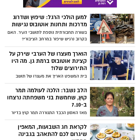
בית המשפט האריך את מעצרו של תושב
חווארה ב-4 ימים. מה היו התירוצים שלו
והאם בכלל שילם על הנסיעה באוטובוס?
הלב נשבר: הלכה לעולמה תמר
קוץ, שחמשת בני משפחתה נרצחו
ב-7.10
מאז האסון הכבד התגוררה תמר קוץ בדיור
מוגן משען ברמת אפעל, שם גם תתקיים
השבעה
לקראת חג השבועות, המאפין
שיגרום לכם להתאהב בגבינה
מחדש...
חג השבועות הוא גם חג הגבינות, ואי אפשר
להתעלם מהריחות והמאפים שמביאים איתם
תחושת בית וחום. מה יותר מושלם לשולחן
החג מאשר מאפין גבינות עשיר, נימוח בפנים
וזהוב מבחוץ? בחג השבועות הזה, יהונתן
גלעדי, השף של חברת ישרקו מקבוצת טיב
טעם, מנדב מתכון שיגנוב את ההצגה בשולחן
החג: מאפין גבינות מפתיע. מאפה מלוח
מתחילים לראות את האור?
שמרגיש כמו פינוק של ממש. קל להכנה,
בעירייה מבטיחים שיפור בזרימת
מרשים בהגשה, ומתחסל תוך רגע.