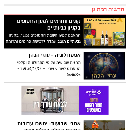
05/06/25.
אחרי שבועות: ימשכו עבודות
הרכבת הקלה באלוף שדה
העבודות להקמת הקו הסגול של הרכבת
הקלה ברמת גן נמשכות בימים שלישי עד
חמישי
היסטוריה ברמת גן: תכנית השימור
של העיר נכנסה לתוקף
תוכנית השימור רג/340/ג/90 אושרה רשמית
וקיבלה תוקף חוקי
בולען נפער בחניון בניין מגורים
ברמת גן