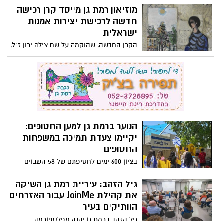
הנוער ברמת גן למען החטופים:
יקיימו צעדת תמיכה במשפחות
החטופים
בציון 600 ימים לחטיפתם של 58 השבוים
והשבויות בשבי החמאס, מוביל הנוער ברמת
גן צעדת תמיכה במשפחות החטופים
גיל הזהב: עיריית רמת גן השיקה
שתתקיים בפארק הלאומי
את קהילת JoinMe עבור האזרחים
הוותיקים בעיר
גיל הזהב ברמת גן יהנה מפלטפורמה
קהילתית ודיגיטלית שמיועדת לעידוד יוזמות,
חיבורים חברתיים ופעילות ציבורית בקרב בני
גופת גבר אותרה בדירה ברחוב
60 ומעלה
קריניצי במצב ריקבון מתקדם
ריח רע שעלה מדירת המגורים בבניין ברחוב
קריניצי עוררה את חשד השכנים שהזעיקו את
המשטרה
רמת-גן מצדיעה לווטרנים: מציינים
80 שנים לניצחון על גרמניה
הנאצית
התערוכה "80 רגעים לניצחון" שמוצגת בכיכר