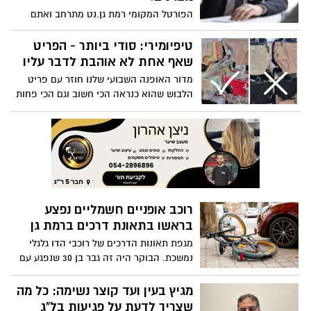
רוכב אופניים חשמליים נפצע
בראשו בתאונת דרכים ברמת גן
מגפת תאונות הדרכים של רוכבי הדו גלגלי
נמשכת. הבוקר היה זה גבר בן 30 שנפגע עם
חבלות ראש
מגיץ בעין ועד קוצר נשימה: כל מה
שצריך לדעת על פגיעות בל"ג
בעומר
חג השמחה והמדורות, עלול להוביל גם
לפגיעות קשות כמו כוויות בעיקר בקרב ילדים
ובני נוער. ד"ר וליד באדיר, מומחה ברפואה
בת 65 נפצעה בדרכה למרחב המוגן
פנימית ומנהל מלר"ד מאוחדת בתל אביב,
אזעקה נשמעה לפני זמן קצר ברחבי ישראל,
מסביר כיצד יש לחגוג את החג בבטחה, איך
ברמת גן נפצעה אישה בת 65 ופונתה לבית
להיערך לכך מראש ומה לעשות במקרה
החולים
ונפגעים
ילדים ב׳ של מכבי רמת-גן זכו
באליפות מחוז תל-אביב בכדורסל