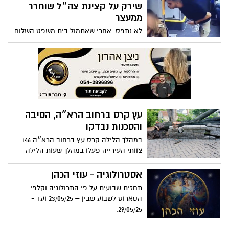
והסכנות נבדקו
במהלך הלילה קרס עץ ברחוב הרא״ה 146.
צוותי העירייה פעלו במהלך שעות הלילה
והבוקר לוודא שאין סכנה
אסטרולוגיה - עוזי הכהן
תחזית שבועית על פי התרולוגיה וקלפי
הטארוט לשבוע שבין – 23/05/25 ועד -
29/05/25.
איך דמות אחת מקופלת באצבעות
הפכה לספר שמחבר בין ילדים
להורים
דורון קריספין, מנכ"ל הוצאת מדיה 10, מוציא
לאור את ספרו החדש שנולד מסיפור משפחתי
– ומזכיר לילדים ולהורים כמה חשוב לדעת
עשרות תחנות עגינה חדשות
שיש תמיד מישהו שמקשיב ומתווך באהבה
לאופניים ברחבי רמת גן
כחלק מהרצון לעודד תחבורה בת קיימא,
הותקנו בחודשיים האחרונים 59 עמדות עגינה
חדשות לאופניים, ב-17 מוקדים ברחבי העיר