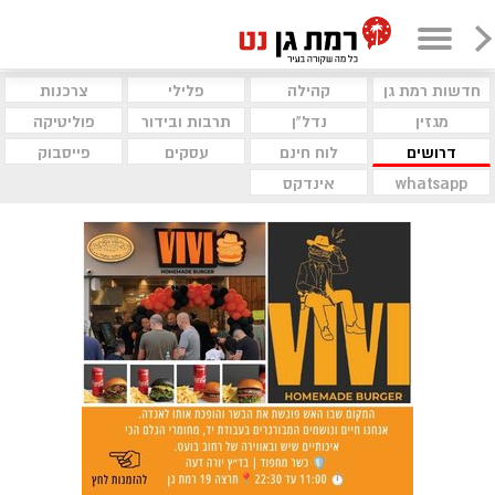
חדשות רמת גן
קהילה
פלילי
צרכנות
מגזין
נדל"ן
תרבות ובידור
פוליטיקה
דרושים
לוח חינם
עסקים
פייסבוק
whatsapp
אינדקס
חדשות רמת גן
קונים ותורמים למען החטופים
בקניון גבעתיים
המאבק למען השבת החטופים נמשך, בקניון
גבעתיים תוצב עמדה לרכישת פריטים ותרומה
למטה משפחות החטופים
אסטרולוגיה - עוזי הכהן
תחזית שבועית על פי התרולוגיה וקלפי
הטארוט לשבוע שבין – 30/05/25 ועד -