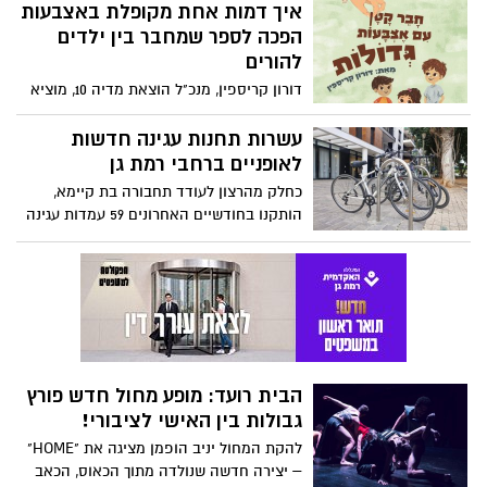
הבית רועד: מופע מחול חדש פורץ
גבולות בין האישי לציבורי!
להקת המחול יניב הופמן מציגה את "HOME"
– יצירה חדשה שנולדה מתוך הכאוס, הכאב
והחיפוש אחר מרכז פנימי בעולם מתערער
טיפיומירי: אין עוד אחת כמוך!
מדור הסטיילינג היומי מסביר לכל אחת ואחד
כמה הם יפים ומיוחדים. תאהבו את עצמכם
ואת הסביבה שלכם!
נותנים להם תקווה: עמותת "אורות
של תקווה" התארחה בתחנת
הכיבוי ברמת גן
מאות משתתפים הגיעו לתחנת הכיבוי ברמת