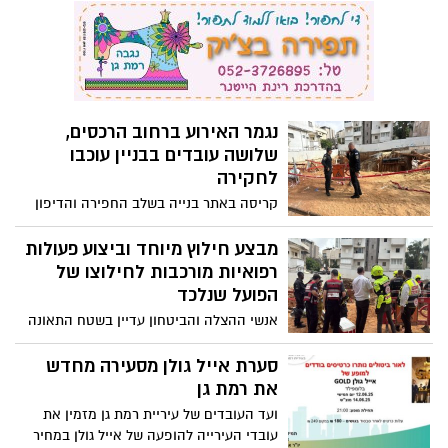
שלושה עוכבו לחקירה
מבצע חילוץ מיוחד וביצוע פעולות
רפואיות מורכבות לחילוצו של
הפועל שנלכד
אנשי ההצלה והביטחון עדיין בשטח התאונה
ברחוב הרכסים. לפחות שלושה בניינים
סמוכים פונו
סערת אייל גולן מסעירה מחדש
את רמת גן
ועד העובדים של עיריית רמת גן מזמין את
עובדי העירייה להופעה של אייל גולן במחיר
מוזל, התושבים זועמים על היוזמה
תאונת עבודה באתר בנייה ברחוב
הרכסים ברמת גן, פועל לכוד
במקום. חסימת כבישים באזור
כוחות הצלה הוזעקו לרוכב הרכסים ברמת גן
בעקבות דיווח על תאונה באתר בנייה, דיווחים
נוספים בהמשך