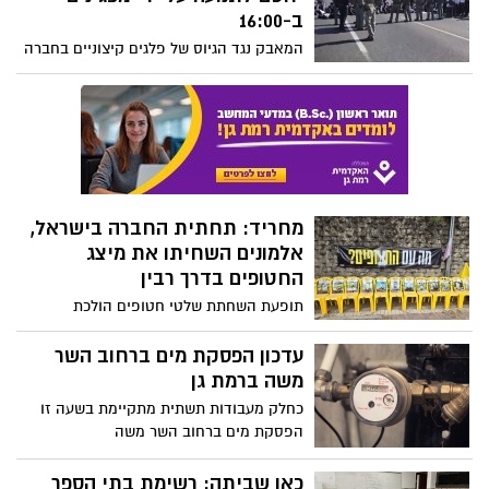
החטופים בדרך רבין
תופעת השחתת שלטי חטופים הולכת
ומתרחבת. לפעמים נגמרות לנו המילים
עדכון הפסקת מים ברחוב השר
משה ברמת גן
כחלק מעבודות תשתית מתקיימת בשעה זו
הפסקת מים ברחוב השר משה
כאן שביתה: רשימת בתי הספר
שימשיכו לשבות גם היום
למרות ההסכמות של ההסתדרות עם משרד
האוצר על הפחתה בקיצוץ, המורים טוענים
שאינם מסכימים עם ההסכם עליו חתמה
ההסתדרות
מה בין ביטול הבחירות ברומניה
והאלבום החדש של הקיור?
"דולדן" מאת המחזאי הרמת גני ארז מירנץ –
רומן היסטורי אלטרנטיבי על מדינה מזרח
אירופאית מושחתת, המשלב גם עלילת ריגול,
נרטיב רומנטי בדגש ללהקות גל החדש של