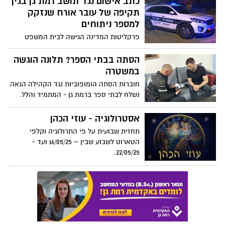
תחזית שבועית על פי התרולוגיה וקלפי
הטארוט לשבוע שבין – 16/05/25 ועד -
22/05/25.
עבר בשלום: הערכות משטרת
מחוז ת"א לאירועי ערב ל"ג בעומר
מאות שוטרים, לוחמי מג"ב, כיתות כוננות,
כוחות תגבור משטרתיים ומתנדבים נערכו
במטרה לעבור את החג בשלום
עבודות ברמת גן: איפה ומתי?
ריכוז העבודות היום ובשבוע הבא
בשבוע הקרוב יבוצעו עבודות הריסה בשני
מוקדים. הפרטים בכתבה