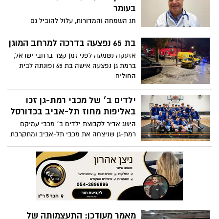
הישג אדיר לקבוצת ילדים ב׳ מכבי עמיקם
רמת-גן שניצחה את מכבי תל-אביב ומתקרבת
לסיים עונה עם הפסד אחד בודד
מאמר מעודכן: התעצמותה של
ישראל כמעצמה אזורית
דר' ישעיהו (אישי) ביק על התעצמותה של
ישראל ועל ההזדמנות ההיסטורית שעומדת
בפנינו
הדייר החדש והויראלי שהגיע
לספארי ברמת גן
דייר חדש בספארי ברמת גן - קפיברה זכר, בן
9 חודשים, הגיע מגן חיות בצ׳כיה
תלמידים מתיכון בליך אושפזו