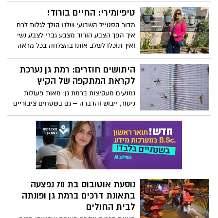
נוסעת אוטובוס בת 70 נפצעה
בתאונת דרכים ברמת גן ופונתה
לבית החולים
תאונת דרכים נוספת בצומת שתושבי מרום
נווה מתלוננים עליה כבר זמן רב
יוקר המחייה נותן את אותותיו -
זינוק דרמטי בתיקים בהוצאה
לפועל - מה קורה ברמת גן?
רשות האכיפה והגבייה הציגה עלייה של 25%
בפתיחת תיקי הוצאה לפועל בשנת 2024
מכבי רמת גן חוזרת לזיסמן
ותארח את שורדי הנובה במשחק
נגד הפועל ירושלים
ערב מרגש בזיסמן. רמת-גן תנסה לחזור