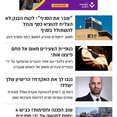
כנופיית צעירים מאום אל פאחם שעברה
להתגורר ברמת גן
גנבו לך את האקדח? הרישיון שלך
ישלל!
רמת גן: רישיון להחזקת אקדח נשלל מאזרח
שתרם עשרות שנים לפיתוח מערכות נשק
מתקדמות – רק משום שנשקו נגנב מכספת
משוריינת, במהלך פריצה לביתו
שוב הפגנה וחסימות? כביש 4
יחסם לתנועה על ידי מפגינים
ב-16:00
המאבק נגד הגיוס של פלגים קיצוניים בחברה
החרדית נמשך. האם גם היום יחסמו כבישים
באזור?
מחריד: תחתית החברה בישראל,
אלמונים השחיתו את מיצג