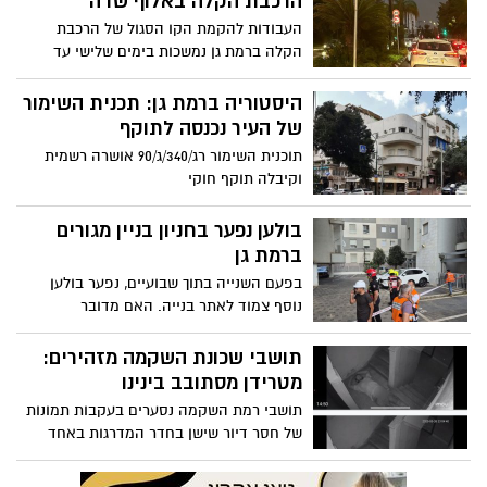
בפעם השנייה בתוך שבועיים, נפער בולען
נוסף צמוד לאתר בנייה. האם מדובר
בתופעה?
תושבי שכונת השקמה מזהירים:
מטרידן מסתובב בינינו
תושבי רמת השקמה נסערים בעקבות תמונות
של חסר דיור שישן בחדר המדרגות באחד
הבניינים, כשמכנסיו מופשלים
שנה שנייה ברציפות: רמת גן
במקום הראשון במדד הגאה של
האגודה למען הלהט"ב
קפיצה של 7 נקודות בדירוג השנתי מציבה את
העיר בפסגת הפעילות למען הקהילה הגאה
בישראל
הנס ברחוב מאיר בעל הנס ברמת