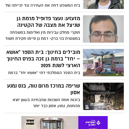
בית הספר הממלכתי דתי "אושא יחד" ברמת
גן, הפועל כבית ספר משלב בו לומדים יחד
תלמידים דתיים, חילוניים ומסורתיים, זכה
שריפה במרכז מרום נווה, בנס נמנע
בפרס החינוך הארצי היוקרתי של משרד
אסון
החינוך לשנת 2025, המוענק למוסדות חינוך
בזכות אחת השכנות שהבחינה בעשן יוצא
פורצי דרך
מהחנות, נמנע אסון כבד יותר
תושב רמת גן נעצר בחשד
למעורבות באירוע ניסיון רצח
כחצי שנה לאחר הרצח, נעצר חשוד במעורבות
באירוע שבסופו נרצח אדם
צפירת הרגעה: ארגוני הפשע לא
הגיעו למרום נווה