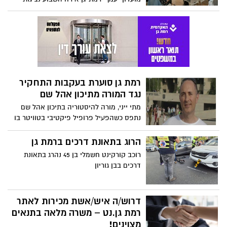
תקף את אנשי המחאה ומשפחות החטופים
הרוג בתאונת דרכים ברמת גן
רוכב קורקינט חשמלי בן 45 נהרג בתאונת
דרכים בבן גוריון
דרוש/ה איש/אשת מכירות לאתר
רמת גן.נט – משרה מלאה בתנאים
מצוינים!
הפורטל המקומי רמת גן.נט מתרחב ואתם
מוזמנים להצטרף להצלחה
טיפיומירי: סודי ביותר - הפריט
שאף אחת לא אוהבת לדבר עליו
מדור האופנה השבועי שלנו חוזר עם פריט
הלבוש שהוא כנראה הכי חשוב וגם הכי פחות
מדובר