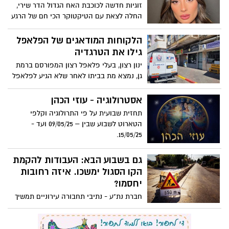
הטארוט לשבוע שבין – 09/05/25 ועד -
15/05/25.
גם בשבוע הבא: העבודות להקמת
הקו הסגול ימשכו. איזה רחובות
יחסמו?
חברת נת"ע - נתיבי תחבורה עירוניים תמשיך
בעבודות גם השבוע ותתמקד בדרך אלוף
שדה, בקטע שבין רחוב רזיאל לרחוב פרץ
ברנשטיין
השריף של העיר: מפקד חדש
למרחב דן במשטרת ישראל
ניצב משנה אלעד קליין מונה למפקד מרחב דן
שאחראי בין היתר על הערים רמת גן וגבעתיים
ייפוי כח מתמשך - דואגים באמת