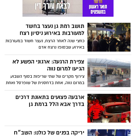
צירוף מקרים של שתי שריפות בסוף השבוע
במרום נווה, אחת בדחסנית של שופרסל ואחת
בחנות הפלאפונים שבמרכז, גררו תושבים
רבים לחשוש כי הפשע חלחל למחוזות מרום
ארבעה פצועים בתאונת דרכים
נווה. אנחנו שמחים להרגיע ולגלות שלא
בדרך אבא הלל ברמת גן
יריקה בפנים של כולנו: השב״ח
שירק על קצינת צה״ל שוחרר
ממעצר
לא נתפס. אחרי שאתמול בית משפט השלום
בתל אביב הורה על שחרור הפלסטיני שירק
על הקצינה, ערערה המשטרה אך השופטת
מיכל אגמון גונן שיחררה אותו
עץ קרס ברחוב הרא״ה, הסיבה