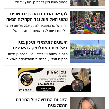
במקום הרביעי בתחרות האתלטיקה הארצית
של בתי הספר
הזוגיות החדשה של הכוכבת
הרמת גנית
זוגיות חדשה לכוכבת האח הגדול הדר שירי,
החלה לצאת עם הטיקטוקר הכי חם של הרגע
הלקוחות המודאגים של הפלאפל
גילו את הטרגדיה
ינון רצון, בעלי פלאפל רצון המפורסם ברמת
גן, נמצא מת בביתו לאחר שלא הגיע לפלאפל
במשך מספר ימים
אסטרולוגיה - עוזי הכהן
תחזית שבועית על פי התרולוגיה וקלפי