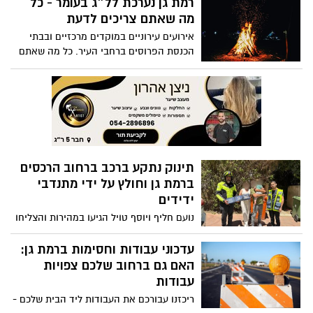
תינוק נתקע ברכב ברחוב הרכסים
ברמת גן וחולץ על ידי מתנדבי
ידידים
נועם חליף ויוסף טויל הגיעו במהירות והצליחו
לחלץ את התינוק שנתקע בשגגה
עדכוני עבודות וחסימות ברמת גן:
האם גם ברחוב שלכם צפויות
עבודות
ריכזנו עבורכם את העבודות ליד הבית שלכם -
בניית עגורן, הפסקת מים, תחזקת רשת הביוב
ועוד
טיפיומירי: החיים בורוד!
מדור הסטייל השבועי שלנו הולך לגלות לכם
איך הפך הצבע הורוד מצבע גברי לצבע נשי
ואיך תוכלו לשלב אותו בהצלחה בכל מראה
שתבחרו
היתושים חוזרים: רמת גן נערכת
לקראת המתקפה של הקיץ
נמנעים מעקיצות ברמת גן: מאות פעולות
ניטור, ייבוש והדברה – גם בשטחים ציבוריים
וגם בסביבת הבתים