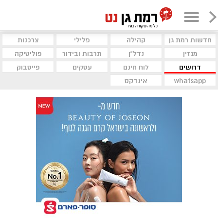
חדשות רמת גן
קהילה
פלילי
צרכנות
מגזין
נדל"ן
תרבות ובידור
פוליטיקה
דרושים
לוח חינם
עסקים
פייסבוק
whatsapp
אינדקס