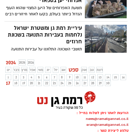
אפרוחי יען בספארי
תשעת האפרוחים של היען המצוי שהוא העוף
הגדול ביותר בעולם, בקעו לאחר חיזורים רבים
מצידו של פארוק היען
עיריית רמת גן ומשטרת ישראל
נלחמות בעבירות התנועה בשכונת
חרוזים
תושבי השכונה התלוננו על עבירות התנועה
המרובות והשבוע החלה פעילות אכיפה
שהובילה לעשרות דוחות שנרשמו במקום
2024
2025
2026
ספט
דצמ
נוב
אוק
אוג
יול
יונ
מאי
אפר
מרץ
פבר
ינו
1
2
3
4
5
6
7
8
9
10
11
12
13
14
15
16
17
18
19
20
21
22
23
24
25
26
27
28
29
30
הודעות לאתר ניתן לשלוח במייל :
news@ramatgannet.co.il
eran@ramatgannet.co.il
טלפון ליצירת קשר :