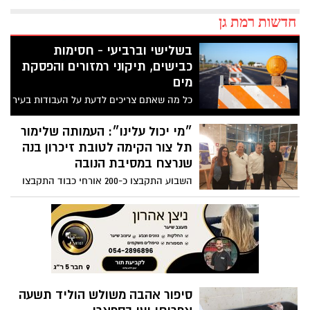
חדשות רמת גן
בשלישי וברביעי - חסימות
כבישים, תיקוני רמזורים והפסקת
מים
כל מה שאתם צריכים לדעת על העבודות בעיר
הלילה ומחר
״מי יכול עלינו״: העמותה שלימור
תל צור הקימה לטובת זיכרון בנה
שנרצח במסיבת הנובה
השבוע התקבצו כ-200 אורחי כבוד התקבצו
לחלוק כבוד ולתמוך במשפחת תל צור ששכלה
את בנה ניב באסון ה-7 לאוקטובר. לימור אימו
ממשיכה את זכרו - ״מי יכול עלינו״
סיפור אהבה משולש הוליד תשעה