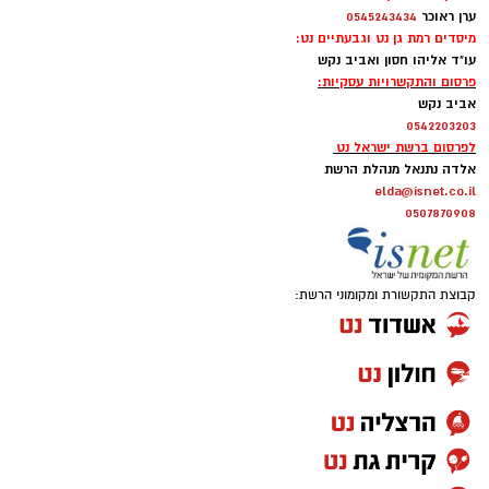
ערן ראוכר
0545243434
מיסדים רמת גן נט וגבעתיים נט:
עו"ד אליהו חסון ואביב נקש
פרסום והתקשרויות עסקיות:
אביב נקש
0542203203
לפרסום ברשת ישראל נט
אלדה נתנאל מנהלת הרשת
elda@isnet.co.il
0507870908
קבוצת התקשורת ומקומוני הרשת: