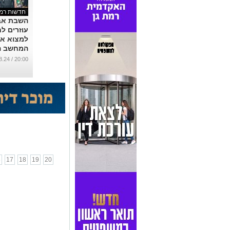
חדשות רמת
השבת אב
עוזרים לח
למצוא א
המחשב ה
שאבד בר
20:00 / 23.08.24
ז׳בוטינס
גן
...
6
17
18
19
20