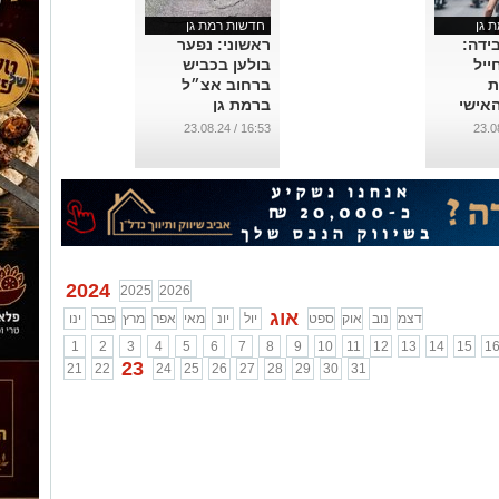
 גן
חדשות רמת גן
ידה:
ראשוני: נפער
ייל
בולען בכביש
ת
ברחוב אצ״ל
אישי
ברמת גן
חוב
...
16:53 / 23.08.24
קי ברמת
2024
2025
2026
אוג
דצמ
נוב
אוק
ספט
יול
יונ
מאי
אפר
מרץ
פבר
ינו
1
2
3
4
5
6
7
8
9
10
11
12
13
14
15
1
23
21
22
24
25
26
27
28
29
30
31