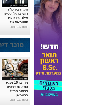
חדשות רמת גן
וויכוח בין עו״ד
רועי ברזילי לליעד
אילני בקבוצת
הווטסאפ של
תושבי גני
18:06 / 28.06.24
מרום/מרום נווה
...
חדשות רמת גן
נער בן 15 נפגע
בתאונת דרכים
ברחוב הרצל
ברמת-גן
...
10:54 / 28.06.24