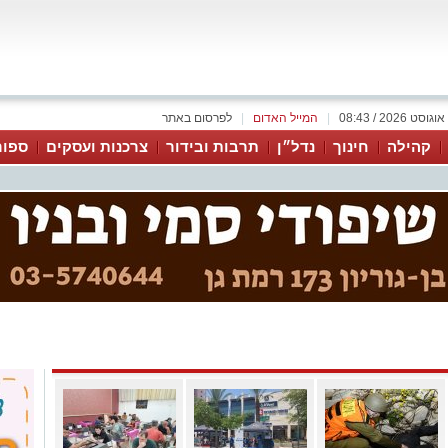
|
המייל האדום
|
לפרסום באתר
קהילה
חינוך
נדל״ן
תרבות ובידור
צרכנות ועסקים
ספור