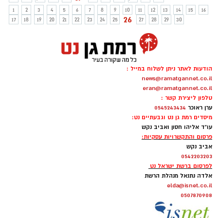
1
2
3
4
5
6
7
8
9
10
11
12
13
14
15
16
26
17
18
19
20
21
22
23
24
25
27
28
29
30
הודעות לאתר ניתן לשלוח במייל :
news@ramatgannet.co.il
eran@ramatgannet.co.il
טלפון ליצירת קשר :
ערן ראוכר
0545243434
מיסדים רמת גן נט וגבעתיים נט:
עו"ד אליהו חסון ואביב נקש
פרסום והתקשרויות עסקיות:
אביב נקש
0542203203
לפרסום ברשת ישראל נט
אלדה נתנאל מנהלת הרשת
elda@isnet.co.il
0507870908