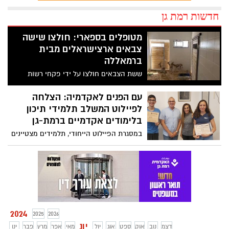
חדשות רמת גן
מטופלים בספארי: חולצו שישה
צבאים ארצישראלים מבית
ברמאללה
ששת הצבאים חולצו על ידי פקחי רשות
הטבע וכח מגדוד 90
עם הפנים לאקדמיה: הצלחה
לפיילוט המשלב תלמידי תיכון
בלימודים אקדמיים ברמת-גן
במסגרת הפיילוט הייחודי, תלמידים מצטיינים
מהתיכון משתתפים בקורסים אקדמיים
באוניברסיטאות מובילות
2024
2025
2026
יונ
דצמ
נוב
אוק
ספט
אוג
יול
מאי
אפר
מרץ
פבר
ינו