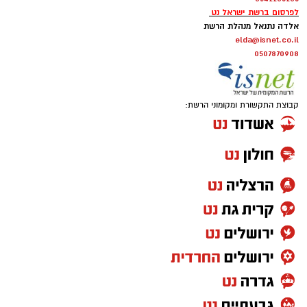
לפרסום ברשת ישראל נט
אלדה נתנאל מנהלת הרשת
elda@isnet.co.il
0507870908
קבוצת התקשורת ומקומוני הרשת: