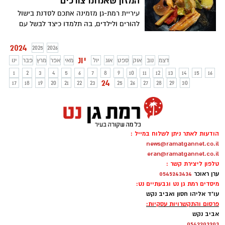
המזון שאנחנו צורכים
עיריית רמת-גן מזמינה אתכם לסדנת בישול
להורים ולילדים, בה תלמדו כיצד לבשל עם
עודפי המזון שנשארים לנו
2024
2025
2026
יונ
דצמ
נוב
אוק
ספט
אוג
יול
מאי
אפר
מרץ
פבר
ינו
1
2
3
4
5
6
7
8
9
10
11
12
13
14
15
16
24
17
18
19
20
21
22
23
25
26
27
28
29
30
הודעות לאתר ניתן לשלוח במייל :
news@ramatgannet.co.il
eran@ramatgannet.co.il
טלפון ליצירת קשר :
ערן ראוכר
0545243434
מיסדים רמת גן נט וגבעתיים נט:
עו"ד אליהו חסון ואביב נקש
פרסום והתקשרויות עסקיות:
אביב נקש
0542203203