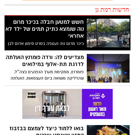
חדשות רמת גן
חשש למטען חבלה בכיכר מרום
נוה שנמצא כתיק תמים של ילד לא
אחראי
כיכר מרום נוה נעטפה בסרט סימון אדום לבן
ומסביב אנשי הפיקוח העירוני מקפידים שאיש
לא יכנס לאיזור
מצדיעים לה: ורדה פומרנץ הועלתה
לדרגת תת-אלוף במילואים
פומרנץ, ממקימת מערך הנפגעים בצה״ל,
שהדליקה משואה ביום העצמאות, הועלתה
לדרגת תת אלוף במילואים
בואו ללמוד כיצד לצמצם בבזבוז