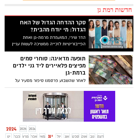
חדשות רמת גן
סקר ההדחה הגדול של האח
הגדול: מי יודח מהבית?
הדר שירי, המועמדת מרמת-גן ואחת
הפייבוריטיות לזכייה ממשיכה לעשות עניין
בבית ומועמדת להדחה גם השבוע
תופעה מדאיגה: סוחרי סמים
מפיצים פלאיירים ליד גני ילדים
ברמת-גן
לאחר שהשבוע פרסמנו סיפור מסעיר על
ילדים שמצאו שקיות עם סמים בדרך לבית
הספר, הורים מודאגים מדווחים על תופעה
מסוכנת חדשה
2024
2025
2026
יונ
דצמ
נוב
אוק
ספט
אוג
יול
מאי
אפר
מרץ
פבר
ינו