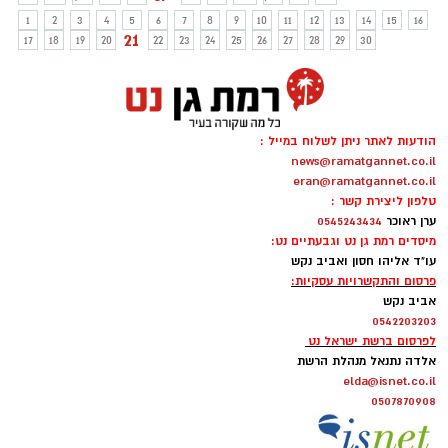
1
2
3
4
5
6
7
8
9
10
11
12
13
14
15
16
21
17
18
19
20
22
23
24
25
26
27
28
29
30
הודעות לאתר ניתן לשלוח במייל :
news@ramatgannet.co.il
eran@ramatgannet.co.il
טלפון ליצירת קשר :
ערן ראוכר
0545243434
מיסדים רמת גן נט וגבעתיים נט:
עו"ד אליהו חסון ואביב נקש
פרסום והתקשרויות עסקיות:
אביב נקש
0542203203
לפרסום ברשת ישראל נט
אלדה נתנאל מנהלת הרשת
elda@isnet.co.il
0507870908