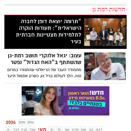
חדשות רמת גן
״תרומה יוצאת דופן לחברה
הישראלית״: תעודות הוקרה
לתלמידות מצטיינות חברתית
בעיר
ראש העיר כרמל שאמה הכהן העניק תעודות
עצוב: יגאל אלנקרי תושב רמת-גן
הוקרה לשלוש תלמידות מצטיינות חברתית
בעיר
שהשתתף ב״האח הגדול״ נפטר
מתמודד העבר של הריאלטי שהתגורר במרום
נווה, הלך לעולמו בגיל 63, כשרק אתמול תיעד
עצמו מבלה במסעדה
2024
2025
2026
מאי
דצמ
נוב
אוק
ספט
אוג
יול
יונ
אפר
מרץ
פבר
ינו