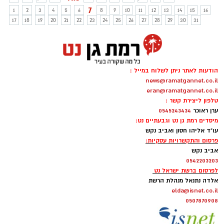
7
1
2
3
4
5
6
8
9
10
11
12
13
14
15
16
17
18
19
20
21
22
23
24
25
26
27
28
29
30
31
הודעות לאתר ניתן לשלוח במייל :
news@ramatgannet.co.il
eran@ramatgannet.co.il
טלפון ליצירת קשר :
ערן ראוכר
0545243434
מיסדים רמת גן נט וגבעתיים נט:
עו"ד אליהו חסון ואביב נקש
פרסום והתקשרויות עסקיות:
אביב נקש
0542203203
לפרסום ברשת ישראל נט
אלדה נתנאל מנהלת הרשת
elda@isnet.co.il
0507870908