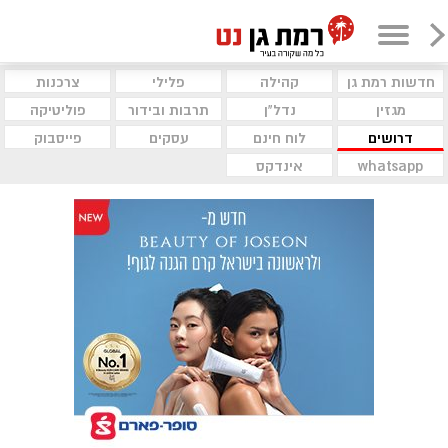
חדשות רמת גן
קהילה
פלילי
צרכנות
מגזין
נדל"ן
תרבות ובידור
פוליטיקה
דרושים
לוח חינם
עסקים
פייסבוק
whatsapp
אינדקס