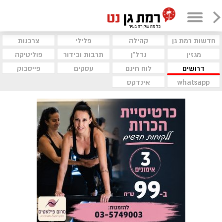
חדשות רמת גן
קהילה
פלילי
צרכנות
מגזין
נדל"ן
תרבות ובידור
פוליטיקה
דרושים
לוח חינם
עסקים
פייסבוק
whatsapp
אינדקס