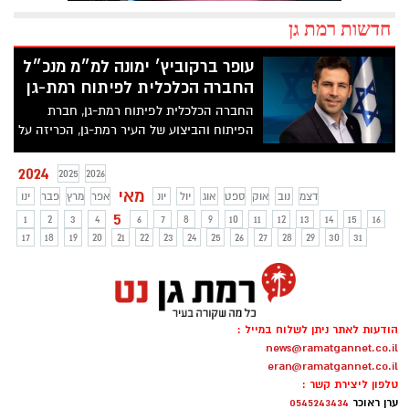
חדשות רמת גן
עופר ברקוביץ׳ ימונה למ״מ מנכ״ל
החברה הכלכלית לפיתוח רמת-גן
החברה הכלכלית לפיתוח רמת-גן, חברת
הפיתוח והביצוע של העיר רמת-גן, הכריזה על
מינויו של ברקוביץ׳, לשעבר סגן ראש עיריית
ירושלים, לתפקיד
2024
2025
2026
מאי
דצמ
נוב
אוק
ספט
אוג
יול
יונ
אפר
מרץ
פבר
ינו
5
1
2
3
4
6
7
8
9
10
11
12
13
14
15
16
17
18
19
20
21
22
23
24
25
26
27
28
29
30
31
הודעות לאתר ניתן לשלוח במייל :
news@ramatgannet.co.il
eran@ramatgannet.co.il
טלפון ליצירת קשר :
ערן ראוכר
0545243434