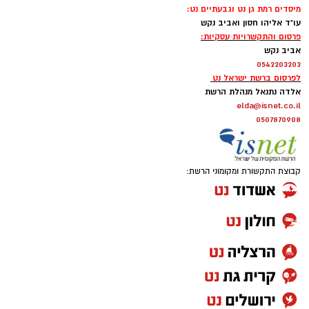
מיסדים רמת גן נט וגבעתיים נט:
עו"ד אליהו חסון ואביב נקש
פרסום והתקשרויות עסקיות:
אביב נקש
0542203203
לפרסום ברשת ישראל נט
אלדה נתנאל מנהלת הרשת
elda@isnet.co.il
0507870908
קבוצת התקשורת ומקומוני הרשת: