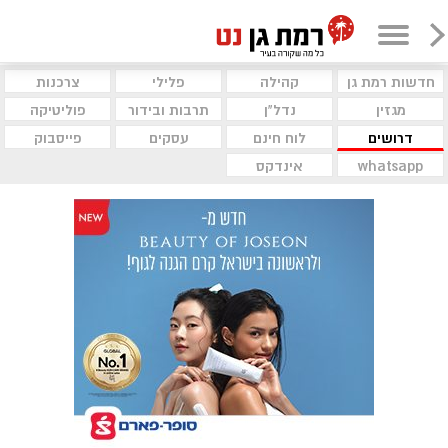
חדשות רמת גן
קהילה
פלילי
צרכנות
מגזין
נדל"ן
תרבות ובידור
פוליטיקה
דרושים
לוח חינם
עסקים
פייסבוק
whatsapp
אינדקס