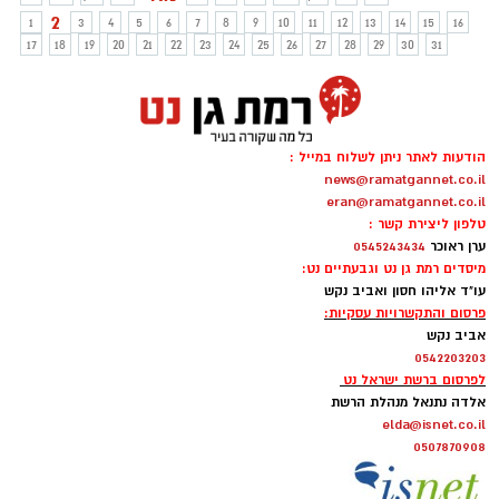
2
1
3
4
5
6
7
8
9
10
11
12
13
14
15
16
17
18
19
20
21
22
23
24
25
26
27
28
29
30
31
הודעות לאתר ניתן לשלוח במייל :
news@ramatgannet.co.il
eran@ramatgannet.co.il
טלפון ליצירת קשר :
ערן ראוכר
0545243434
מיסדים רמת גן נט וגבעתיים נט:
עו"ד אליהו חסון ואביב נקש
פרסום והתקשרויות עסקיות:
אביב נקש
0542203203
לפרסום ברשת ישראל נט
אלדה נתנאל מנהלת הרשת
elda@isnet.co.il
0507870908