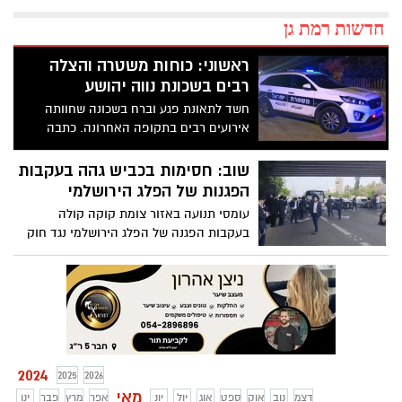
חדשות רמת גן
ראשוני: כוחות משטרה והצלה
רבים בשכונת נווה יהושע
חשד לתאונת פגע וברח בשכונה שחוותה
אירועים רבים בתקופה האחרונה. כתבה
מתעדכנת
שוב: חסימות בכביש גהה בעקבות
הפגנות של הפלג הירושלמי
עומסי תנועה באזור צומת קוקה קולה
בעקבות הפגנה של הפלג הירושלמי נגד חוק
הגיוס
2024
2025
2026
מאי
דצמ
נוב
אוק
ספט
אוג
יול
יונ
אפר
מרץ
פבר
ינו