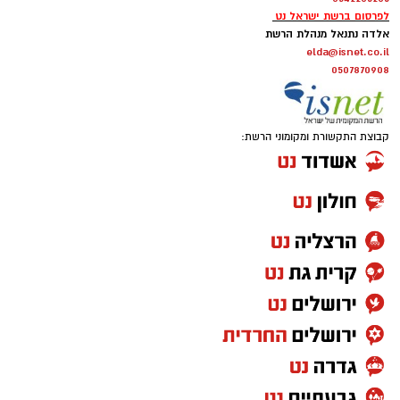
לפרסום ברשת ישראל נט
אלדה נתנאל מנהלת הרשת
elda@isnet.co.il
0507870908
קבוצת התקשורת ומקומוני הרשת: