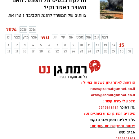
הדלקה בבסיס תל השומר. האם
האוויר באזור נקי?
צוותים של המשרד להגנת הסביבה ניטרו את
האוויר במשך שעות. תושבים באזור קוראים
לפרק את מבני האסבסט
2024
2025
2026
מאי
דצמ
נוב
אוק
ספט
אוג
יול
יונ
אפר
מרץ
פבר
ינו
15
1
2
3
4
5
6
7
8
9
10
11
12
13
14
16
17
18
19
20
21
22
23
24
25
26
27
28
29
30
31
הודעות לאתר ניתן לשלוח במייל :
news@ramatgannet.co.il
eran@ramatgannet.co.il
טלפון ליצירת קשר :
ערן ראוכר
0545243434
מיסדים רמת גן נט וגבעתיים נט:
עו"ד אליהו חסון ואביב נקש
פרסום והתקשרויות עסקיות:
אביב נקש
0542203203