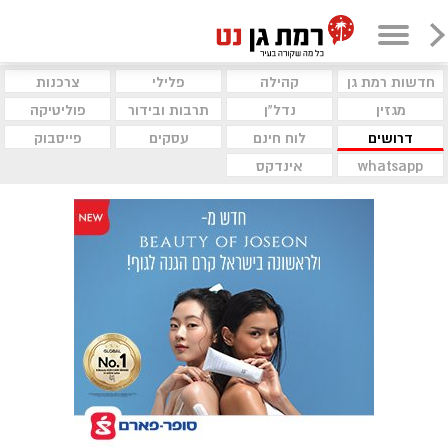
חדשות רמת גן
קהילה
פלילי
צרכנות
מגזין
נדל"ן
תרבות ובידור
פוליטיקה
דרושים
לוח חינם
עסקים
פייסבוק
whatsapp
אינדקס