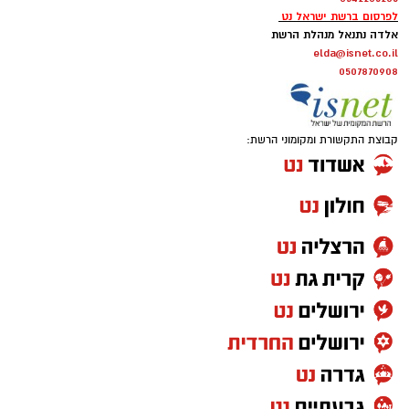
לפרסום ברשת ישראל נט
אלדה נתנאל מנהלת הרשת
elda@isnet.co.il
0507870908
קבוצת התקשורת ומקומוני הרשת: