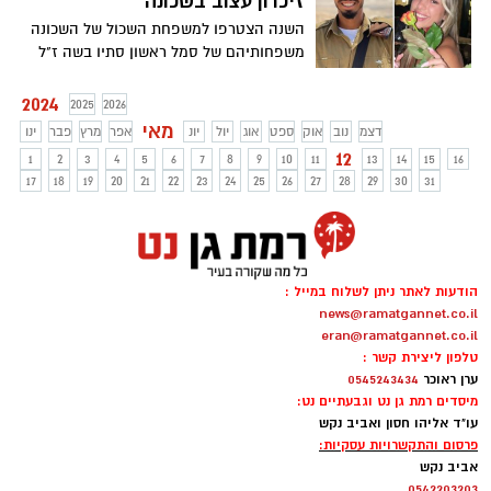
זיכרון עצוב בשכונה
השנה הצטרפו למשפחת השכול של השכונה
משפחותיהם של סמל ראשון סתיו בשה ז"ל
ועדן אבולאייב רחמין ז"ל
2024
2025
2026
מאי
דצמ
נוב
אוק
ספט
אוג
יול
יונ
אפר
מרץ
פבר
ינו
12
1
2
3
4
5
6
7
8
9
10
11
13
14
15
16
17
18
19
20
21
22
23
24
25
26
27
28
29
30
31
הודעות לאתר ניתן לשלוח במייל :
news@ramatgannet.co.il
eran@ramatgannet.co.il
טלפון ליצירת קשר :
ערן ראוכר
0545243434
מיסדים רמת גן נט וגבעתיים נט:
עו"ד אליהו חסון ואביב נקש
פרסום והתקשרויות עסקיות:
אביב נקש
0542203203