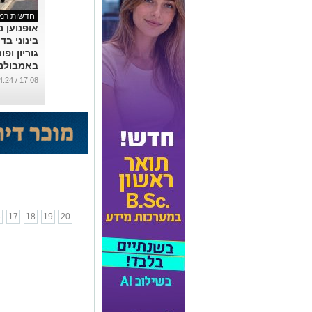
חדשות רמת
אופנוען 
בינוני בד
גוריון ופו
באמבולנ
...
17:08 / 30.04.24
6
17
18
19
20