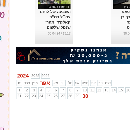
 גן
חדשות רמת גן
נפצע
השבעה של לוחם
רך בן
צה״ל רס"ר
נה
קאלקידן מהרי
ס
שנפל שלשום
בעזה תתקיים
13:17 / 30.04.24
ברמת-גן
...
2024
2025
2026
אפר
דצמ
נוב
אוק
ספט
אוג
יול
יונ
מאי
מרץ
פבר
ינו
1
2
3
4
5
6
7
8
9
10
11
12
13
14
15
1
30
21
22
23
24
25
26
27
28
29