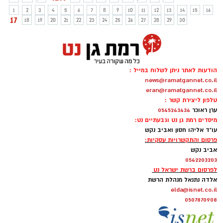
1
2
3
4
5
6
7
8
9
10
11
12
13
14
15
16
17
18
19
20
21
22
23
24
25
26
27
28
29
30
הודעות לאתר ניתן לשלוח במייל :
news@ramatgannet.co.il
eran@ramatgannet.co.il
טלפון ליצירת קשר :
ערן ראוכר
0545243434
מיסדים רמת גן נט וגבעתיים נט:
עו"ד אליהו חסון ואביב נקש
פרסום והתקשרויות עסקיות:
אביב נקש
0542203203
לפרסום ברשת ישראל נט
אלדה נתנאל מנהלת הרשת
elda@isnet.co.il
0507870908