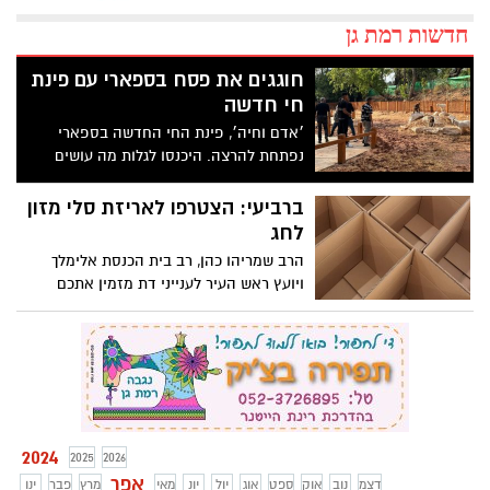
חדשות רמת גן
חוגגים את פסח בספארי עם פינת
חי חדשה
׳אדם וחיה׳, פינת החי החדשה בספארי
נפתחת להרצה. היכנסו לגלות מה עושים
בספארי בחול המועד פסח
ברביעי: הצטרפו לאריזת סלי מזון
לחג
הרב שמריהו כהן, רב בית הכנסת אלימלך
ויועץ ראש העיר לענייני דת מזמין אתכם
לקחת חלק במצווה המרגשת לחג
2024
2025
2026
אפר
דצמ
נוב
אוק
ספט
אוג
יול
יונ
מאי
מרץ
פבר
ינו