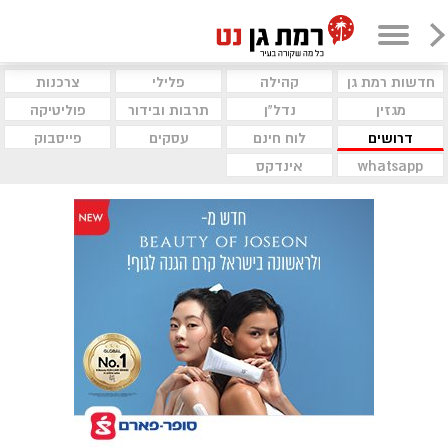
חדשות רמת גן
קהילה
פלילי
צרכנות
מגזין
נדל"ן
תרבות ובידור
פוליטיקה
דרושים
לוח חינם
עסקים
פייסבוק
whatsapp
אינדקס