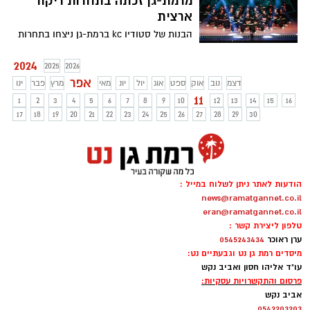
מרמת-גן זכתה בתחרות ריקוד
ארצית
הבנות של סטודיו kc ברמת-גן ניצחו בתחרות
DANCE STAR INTERNATIONAL
2024
2025
2026
אפר
דצמ
נוב
אוק
ספט
אוג
יול
יונ
מאי
מרץ
פבר
ינו
11
1
2
3
4
5
6
7
8
9
10
12
13
14
15
16
17
18
19
20
21
22
23
24
25
26
27
28
29
30
הודעות לאתר ניתן לשלוח במייל :
news@ramatgannet.co.il
eran@ramatgannet.co.il
טלפון ליצירת קשר :
ערן ראוכר
0545243434
מיסדים רמת גן נט וגבעתיים נט:
עו"ד אליהו חסון ואביב נקש
פרסום והתקשרויות עסקיות:
אביב נקש
0542203203