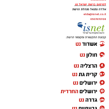
לפרסום ברשת ישראל נט
אלדה נתנאל מנהלת הרשת
elda@isnet.co.il
0507870908
קבוצת התקשורת ומקומוני הרשת: