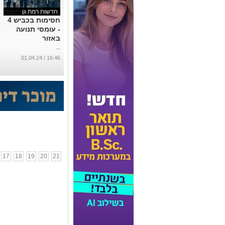
חדשות רמת גן
חסימות בכביש 4
- עומסי תנועה
באזור
...
16:46 / 01.04.24
17
18
19
20
21