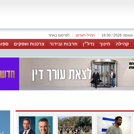
|
המייל האדום
|
לפרסום באתר
קהילה
חינוך
נדל״ן
תרבות ובידור
צרכנות ועסקים
ספור