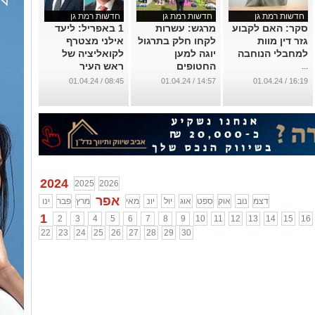
חדשות רמת גן
חדשות רמת גן
חדשות רמת גן
סקר: האם לקבוע
מרגש: עשרות
1 באפריל: ליעד
גזר דין מוות
לקחו חלק בתרגול
אילני מצטרף
למחבלי הנוחבה
יוגה למען
לקואליציה של
החטופים
ראש העיר
...
...
...
08:45 / 01.04.24
14:57 / 01.04.24
16:19 / 01.04.24
2024
2025
2026
אפר
דצמ
נוב
אוק
ספט
אוג
יול
יונ
מאי
מרץ
פבר
ינו
1
2
3
4
5
6
7
8
9
10
11
12
13
14
15
16
22
23
24
25
26
27
28
29
30