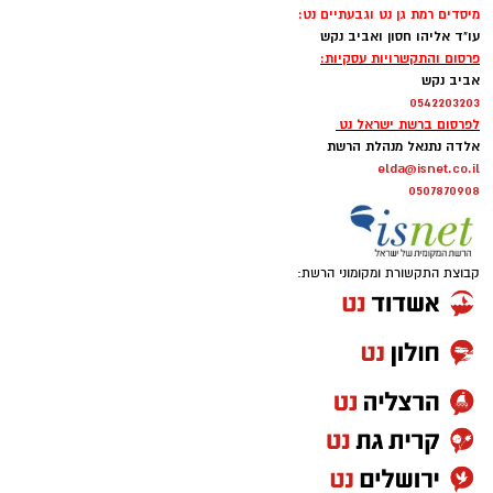
מיסדים רמת גן נט וגבעתיים נט:
עו"ד אליהו חסון ואביב נקש
פרסום והתקשרויות עסקיות:
אביב נקש
0542203203
לפרסום ברשת ישראל נט
אלדה נתנאל מנהלת הרשת
elda@isnet.co.il
0507870908
קבוצת התקשורת ומקומוני הרשת: