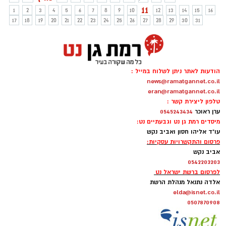
11
1
2
3
4
5
6
7
8
9
10
12
13
14
15
16
17
18
19
20
21
22
23
24
25
26
27
28
29
30
31
הודעות לאתר ניתן לשלוח במייל :
news@ramatgannet.co.il
eran@ramatgannet.co.il
טלפון ליצירת קשר :
ערן ראוכר
0545243434
מיסדים רמת גן נט וגבעתיים נט:
עו"ד אליהו חסון ואביב נקש
פרסום והתקשרויות עסקיות:
אביב נקש
0542203203
לפרסום ברשת ישראל נט
אלדה נתנאל מנהלת הרשת
elda@isnet.co.il
0507870908