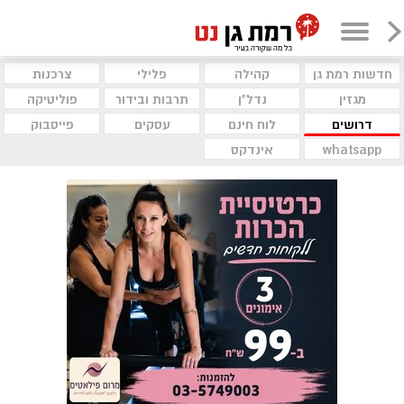
חדשות רמת גן
קהילה
פלילי
צרכנות
מגזין
נדל"ן
תרבות ובידור
פוליטיקה
דרושים
לוח חינם
עסקים
פייסבוק
whatsapp
אינדקס