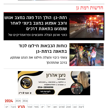
חדשות רמת גן
רמת-גן: הולך רגל פונה במצב אנוש
ורוכב אופנוע במצב בינוני לאחר
שנפגעו בתאונת דרכים
כונני ארגון הצלה וחובשים ופראמדיקים של
מד"א ביצעו החייאה בגבר כבן 50 והעניקו
סיוע רפואי לצעיר בשנות ה-20 בתאונה
כוחות הכבאות חילצו לכוד
בשדרות רוקח
בתאונה ברמת-גן
צוותי כיבוי והצלה חילצו את הנהג שנתקע
ברכב שהתהפך
2024
2025
2026
מרץ
דצמ
נוב
אוק
ספט
אוג
יול
יונ
מאי
אפר
פבר
ינו