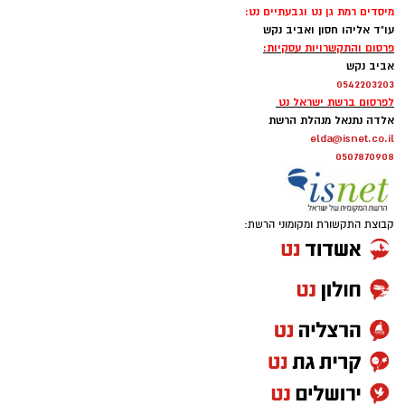
מיסדים רמת גן נט וגבעתיים נט:
עו"ד אליהו חסון ואביב נקש
פרסום והתקשרויות עסקיות:
אביב נקש
0542203203
לפרסום ברשת ישראל נט
אלדה נתנאל מנהלת הרשת
elda@isnet.co.il
0507870908
קבוצת התקשורת ומקומוני הרשת: