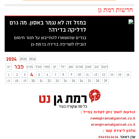
חדשות רמת גן
במזל זה לא נגמר באסון. מה גרם
לדליקה בדירה?
בגדים שהושארו להתייבש על תנור חימום
הובילו לשריפה בדירה ברמת-גן
2024
2025
2026
פבר
דצמ
נוב
אוק
ספט
אוג
יול
יונ
מאי
אפר
מרץ
ינו
4
1
2
3
5
6
7
8
9
10
11
12
13
14
15
16
17
18
19
20
21
22
23
24
25
26
27
28
29
הודעות לאתר ניתן לשלוח במייל :
news@ramatgannet.co.il
eran@ramatgannet.co.il
טלפון ליצירת קשר :
ערן ראוכר
0545243434